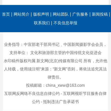
|
|
|
|
|
|
首页
网站简介
版权声明
网站团队
广告服务
新闻投稿
|
联系我们
不良信息举报
业务指导：中宣部老干部局书记﹑中国新闻摄影学会会员，
支持单位：
文化和旅游部主管的中国传统文化促进会
水印稿件版权均属 新文网(北京)传媒有限公司 所有，允许他
人转载，使用须注明“来源：“新文网”否则，将依法追究其法
律责任。
投稿邮箱：china_xww@163.com
互联网反网络不良信息自律公约
-
互联网视听节目服务自律
公约
-
抵制违法广告承诺书