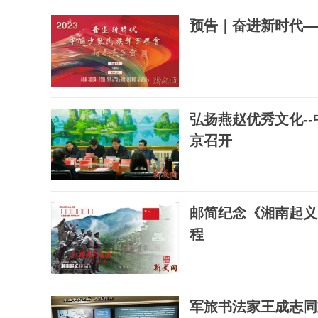
预告｜奋进新时代—
弘扬燕赵优秀文化-
京召开
邮简纪念《湘南起义
程
军旅书法家王成志同