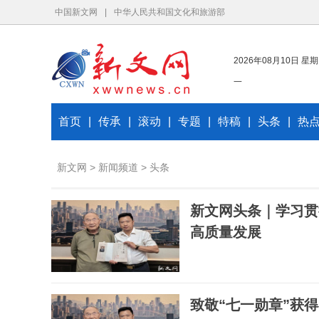
中国新文网
|
中华人民共和国文化和旅游部
2026年08月10日 星期
一
首页
|
传承
|
滚动
|
专题
|
特稿
|
头条
|
热
新文网
>
新闻频道
>
头条
新文网头条｜学习贯
高质量发展
致敬“七一勋章”获