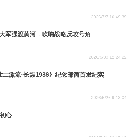
2026/7/7 10:49:39
刘邓大军强渡黄河，吹响战略反攻号角
2026/6/30 12:24:22
《壮士激流·长漂1986》纪念邮简首发纪实
2026/5/26 9:13:04
初心