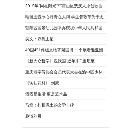
2019年“同在阳光下”房山区残疾人原创歌曲
大赛隆重举行
唯留玉壶冰心丹青在人间 学生管敬革为于志
学老师赋诗
朝阳区丽景幼儿园举办庆祝中华人民共和国
成立70周年爱国主义宣传教育活动
吴文：双乳山记
49国451件组文物齐聚国博 一个展看遍亚洲
文明
《新大众哲学》说我国“近年来”“重规范
重庆老字号协会会员代表大会在渝中区少林
堂举行
《访桂花村》 刘蒙
酒既是生活 更是艺术品
马烽：扎根泥土的文学丰碑
趣谈刘哥