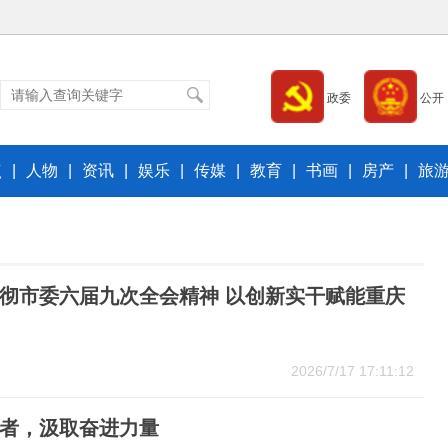
政委
公开
点
|
人物
|
资讯
|
娱乐
|
传媒
|
教育
|
书画
|
房产
|
旅
彻市委六届九次全会精神 以创新实干赋能重庆
2026/7/17 17:11:12
得者，汲取奋进力量