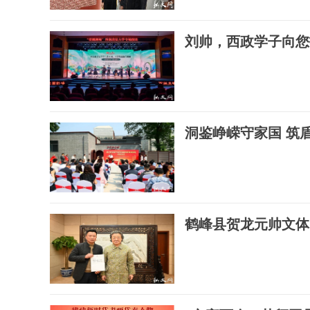
刘帅，西政学子向您
洞鉴峥嵘守家国 筑
鹤峰县贺龙元帅文体