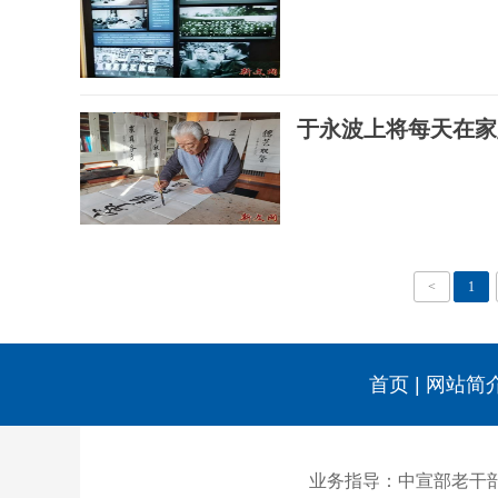
于永波上将每天在家
<
1
首页
|
网站简
业务指导：中宣部老干