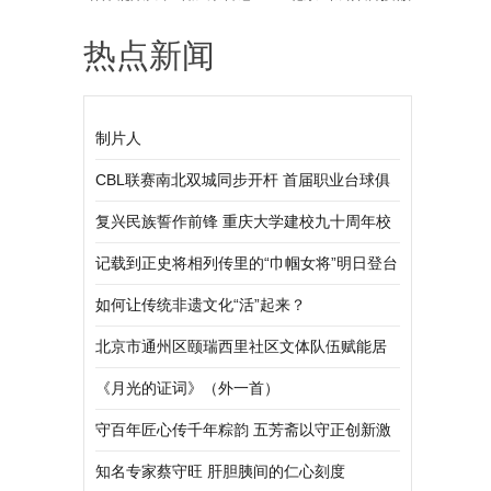
热点新闻
仪式座谈会
制片人
CBL联赛南北双城同步开杆 首届职业台球俱
乐部联赛正式启幕
复兴民族誓作前锋 重庆大学建校九十周年校
庆大会举行
记载到正史将相列传里的“巾帼女将”明日登台
来国泰看《秦良玉》吧
如何让传统非遗文化“活”起来？
北京市通州区颐瑞西里社区文体队伍赋能居
民生活
《月光的证词》（外一首）
守百年匠心传千年粽韵 五芳斋以守正创新激
活端午非遗新活力
知名专家蔡守旺 肝胆胰间的仁心刻度