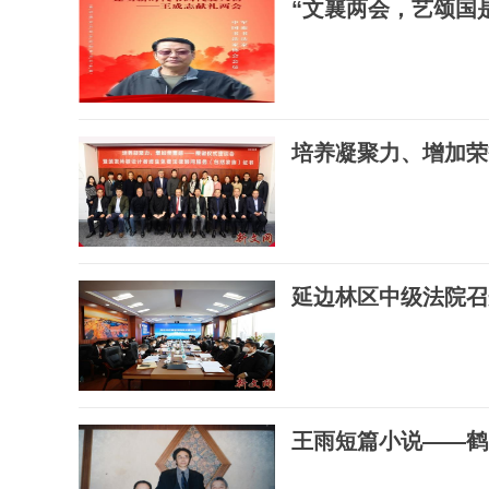
“文襄两会，艺颂国
培养凝聚力、增加荣
延边林区中级法院召
王雨短篇小说——鹤