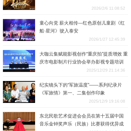
2026/2/6 11:08:52
童心向党 薪火相传—红色原创儿童剧《红
船·星河》驶入泰安
2026/1/27 12:45:39
大咖云集赋能影视创作“重庆拍”提质增效 重
庆市电影制片行业协会举办影视专题培训
班
2025/12/29 21:14:36
纪实镜头下的“军旅温度”——系列纪录片
《军旅情》第一、二集创作印象
2025/12/9 19:16:08
东北民歌艺术促进会会员在第十五届中国
音乐金钟奖声乐（民族）比赛获得优异成