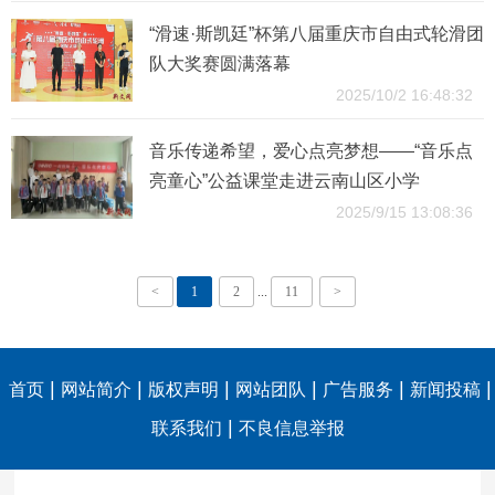
“滑速·斯凯廷”杯第八届重庆市自由式轮滑团
队大奖赛圆满落幕
2025/10/2 16:48:32
音乐传递希望，爱心点亮梦想——“音乐点
亮童心”公益课堂走进云南山区小学
2025/9/15 13:08:36
<
1
2
...
11
>
|
|
|
|
|
|
首页
网站简介
版权声明
网站团队
广告服务
新闻投稿
|
联系我们
不良信息举报