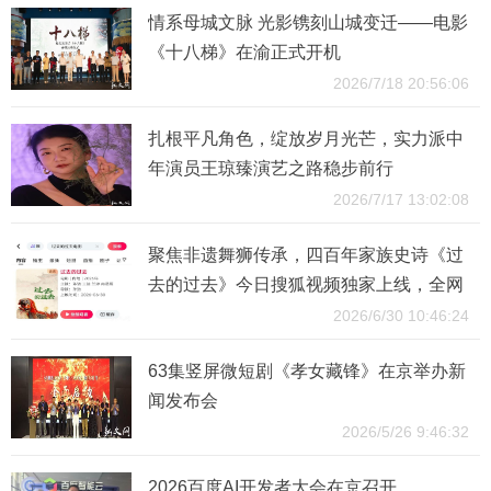
情系母城文脉 光影镌刻山城变迁——电影
《十八梯》在渝正式开机
2026/7/18 20:56:06
扎根平凡角色，绽放岁月光芒，实力派中
年演员王琼臻演艺之路稳步前行
2026/7/17 13:02:08
聚焦非遗舞狮传承，四百年家族史诗《过
去的过去》今日搜狐视频独家上线，全网
独播！
2026/6/30 10:46:24
63集竖屏微短剧《孝女藏锋》在京举办新
闻发布会
2026/5/26 9:46:32
2026百度AI开发者大会在京召开