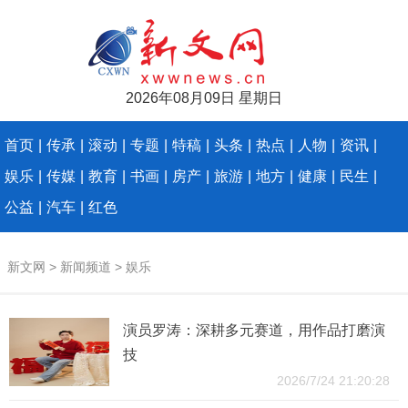
2026年08月09日 星期日
首页
|
传承
|
滚动
|
专题
|
特稿
|
头条
|
热点
|
人物
|
资讯
|
娱乐
|
传媒
|
教育
|
书画
|
房产
|
旅游
|
地方
|
健康
|
民生
|
公益
|
汽车
|
红色
新文网
>
新闻频道
>
娱乐
演员罗涛：深耕多元赛道，用作品打磨演
技
2026/7/24 21:20:28