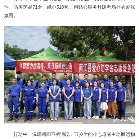
件、防暑药品71盒、纸巾510包，用贴心服务舒缓考场外的紧张
氛围。
行动中，温暖瞬间不断涌现：五岁半的小志愿者主动搬运物