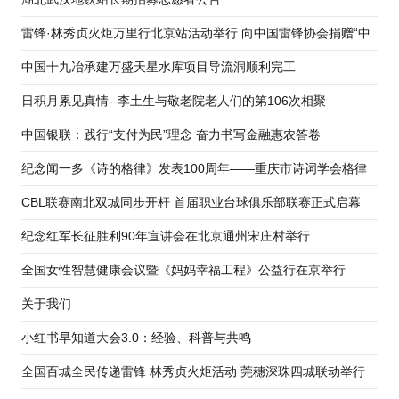
雷锋·林秀贞火炬万里行北京站活动举行 向中国雷锋协会捐赠“中
华五福吉神”作品
中国十九冶承建万盛天星水库项目导流洞顺利完工
日积月累见真情--李土生与敬老院老人们的第106次相聚
中国银联：践行“支付为民”理念 奋力书写金融惠农答卷
纪念闻一多《诗的格律》发表100周年——重庆市诗词学会格律
体新诗研究所举行新诗格律建设践行研讨会
CBL联赛南北双城同步开杆 首届职业台球俱乐部联赛正式启幕
纪念红军长征胜利90年宣讲会在北京通州宋庄村举行
全国女性智慧健康会议暨《妈妈幸福工程》公益行在京举行
关于我们
小红书早知道大会3.0：经验、科普与共鸣
全国百城全民传递雷锋 林秀贞火炬活动 莞穗深珠四城联动举行