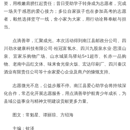
资，用稚嫩肩膀扛起责任；昔日受助学子转身成为志愿者，完成
一场关于感恩的爱心接力；多位自家孩子也在参加高考的志愿
者，毅然选择坚守一线，舍小家为大家，用行动诠释奉献与担
当。
点滴善举，汇聚成光。本次活动得到南江县邮政分公司、四
川劲水健康科技有限公司·桂冠富氢水、四川九股泉水业·思漠山
泉、宜家乐购物广场、山水城菜鸟驿站5+1超市、长赤一品购
物、老南中品红文体、味来食光柴火饭、宏达印刷厂、四川秦汉
酒业有限责任公司等十余家爱心企业及商户的慷慨支持。
志愿微光不息，公益步履不停。南江县爱心助学会将持续深
化合作，常态化开展志愿服务，用点滴善举护航青少年成长，为
县域公益事业与精神文明建设贡献更多力量。
图文：常魁星、谭丽琼、方绍海
主编：钦泽