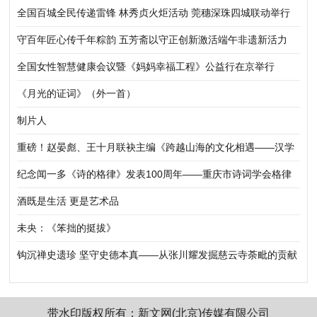
全国百城全民传递雷锋 林秀贞火炬活动 莞穗深珠四城联动举行
守百年匠心传千年粽韵 五芳斋以守正创新激活端午非遗新活力
全国女性智慧健康会议暨《妈妈幸福工程》公益行在京举行
《月光的证词》（外一首）
制片人
重磅！赵晏彪、王十月联袂主编《跨越山海的文化相遇——汉学
家眼中的中国》正式出版发行
纪念闻一多《诗的格律》发表100周年——重庆市诗词学会格律
体新诗研究所举行新诗格律建设践行研讨会
酒既是生活 更是艺术品
未央：《笨拙的挺拔》
钩沉禅史遗珍 坚守史德本真——从张川耀发掘慈云寺荼毗的贡献
说开去
带水印版权所有：新文网(北京)传媒有限公司