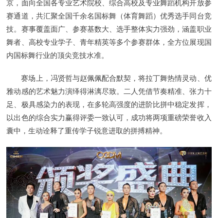
京，面向全国各专业艺术院校、综合高校及专业舞蹈机构开放参
赛通道，共汇聚全国千余名国标舞（体育舞蹈）优秀选手同台竞
技。赛事覆盖面广、参赛基数大、选手整体实力强劲，涵盖职业
舞者、高校专业学子、青年精英等多个参赛群体，全方位展现国
内国标舞行业的顶尖竞技水准。
赛场上，冯贤哲与赵佩佩配合默契，将拉丁舞热情灵动、优
雅动感的艺术魅力演绎得淋漓尽致。二人凭借节奏精准、张力十
足、极具感染力的表现，在多轮高强度的进阶比拼中稳定发挥，
以出色的综合实力赢得评委一致认可，成功将两项重磅荣誉收入
囊中，生动诠释了重传学子锐意进取的拼搏精神。