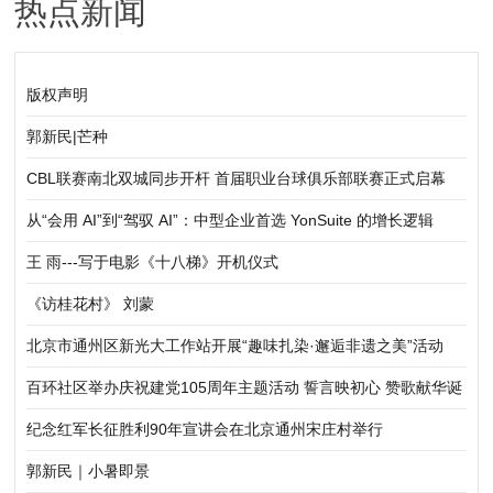
热点新闻
课活动
版权声明
郭新民|芒种
CBL联赛南北双城同步开杆 首届职业台球俱乐部联赛正式启幕
从“会用 AI”到“驾驭 AI”：中型企业首选 YonSuite 的增长逻辑
王 雨---写于电影《十八梯》开机仪式
《访桂花村》 刘蒙
北京市通州区新光大工作站开展“趣味扎染·邂逅非遗之美”活动
百环社区举办庆祝建党105周年主题活动 誓言映初心 赞歌献华诞
纪念红军长征胜利90年宣讲会在北京通州宋庄村举行
郭新民｜小暑即景