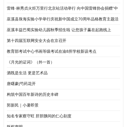
雷锋·林秀贞火炬万里行北京站活动举行 向中国雷锋协会捐赠“中
华五福吉神”作品
巫溪县珠海实验小学举行庆祝新中国成立70周年品格教育主题活
动暨开学典礼
巫溪丰益巴蜀实验幼儿园秋季招生啦 让您孩子赢在起跑线上
第十四届互联网安全大会在京召开
教育部考试中心书画等级考试在渝8所学校新设考点
《月光的证词》（外一首）
酒既是生活 更是艺术品
唐曙豪|芍药花开
构筑中国百年新诗的历史丰碑
郭新民｜小暑即景
知名专家蔡守旺 肝胆胰间的仁心刻度
版权声明