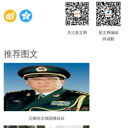
关注新文网
新文网编辑
薛成毅
推荐图文
沉痛悼念钱国樑叔叔