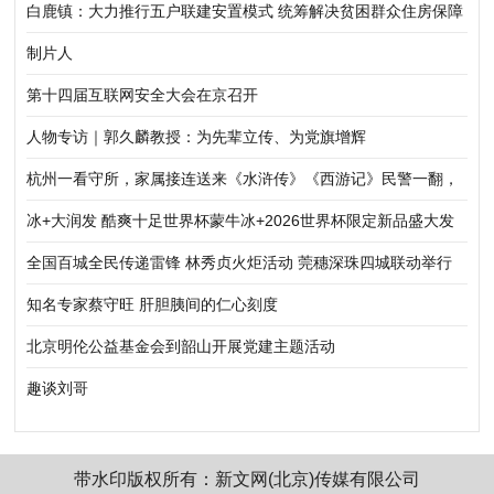
白鹿镇：大力推行五户联建安置模式 统筹解决贫困群众住房保障
制片人
第十四届互联网安全大会在京召开
人物专访｜郭久麟教授：为先辈立传、为党旗增辉
杭州一看守所，家属接连送来《水浒传》《西游记》民警一翻，
真相惊呆！
冰+大润发 酷爽十足世界杯蒙牛冰+2026世界杯限定新品盛大发
布
全国百城全民传递雷锋 林秀贞火炬活动 莞穗深珠四城联动举行
知名专家蔡守旺 肝胆胰间的仁心刻度
北京明伦公益基金会到韶山开展党建主题活动
趣谈刘哥
带水印版权所有：新文网(北京)传媒有限公司