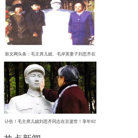
山举行（组图）
新文网头条：毛主席儿媳、毛岸英妻子刘思齐在
京病逝，享年92岁
讣告！毛主席儿媳刘思齐同志在京逝世！享年92
岁