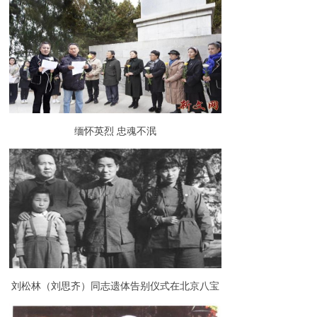
缅怀英烈 忠魂不泯
刘松林（刘思齐）同志遗体告别仪式在北京八宝