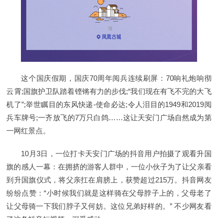
这个国庆假期，国庆70周年阅兵连续刷屏：70响礼炮响彻
云霄;国旗护卫队踏着铿锵有力的步伐;“我们现在有飞不完的大飞
机了”;举世瞩目的东风快递-使命必达;令人泪目的1949和2019阅
兵车牌号;一齐放飞的7万只白鸽……这让天安门广场自然成为第
一网红景点。
10月3日，一位打卡天安门广场的抖音用户拍摄了观看升国
旗的感人一幕：在拥挤的游客人群中，一位小伙子为了让父亲看
到升国旗仪式，将父亲扛在肩膀上，获赞超过215万。抖音网友
纷纷点赞：“小时候我们就是这样骑在父母脖子上的，父母老了
让父母骑一下我们脖子又何妨。这位兄弟好样的。” 不少网友看