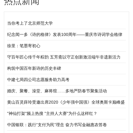
热点新闻
当你考上了北京师范大学
纪念闻一多《诗的格律》发表100周年——重庆市诗词学会格律
体新诗研究所举行新诗格律建设践行研讨会
徐里：笔墨寄初心
守百年匠心传千年粽韵 五芳斋以守正创新激活端午非遗新活力
构筑中国百年新诗的历史丰碑
中建七局四公司志愿服务助力高考
婚庆、聚餐、澡堂、麻将馆……多地严防春节聚集活动
黄山百灵薛玲受邀出席2020《少年强中国强》全球奥斯卡巅峰盛
典
"神仙打架"频上热搜 "主持人大赛"为什么这样红？
中国银联：践行“支付为民”理念 奋力书写金融惠农答卷