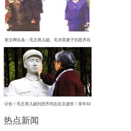
新文网头条：毛主席儿媳、毛岸英妻子刘思齐在
京病逝，享年92岁
讣告！毛主席儿媳刘思齐同志在京逝世！享年92
热点新闻
岁