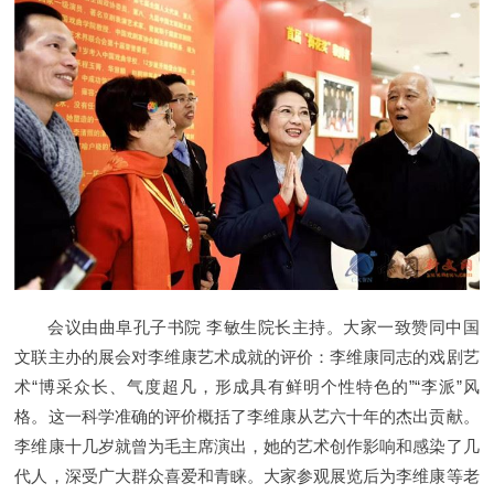
会议由曲阜孔子书院 李敏生院长主持。大家一致赞同中国
文联主办的展会对李维康艺术成就的评价：李维康同志的戏剧艺
术“博采众长、气度超凡，形成具有鲜明个性特色的”“李派”风
格。这一科学准确的评价概括了李维康从艺六十年的杰出贡献。
李维康十几岁就曾为毛主席演出，她的艺术创作影响和感染了几
代人，深受广大群众喜爱和青睐。大家参观展览后为李维康等老