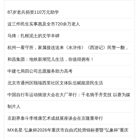
87岁老兵捐资110万元助学
这三件民生实事惠及全市720余万老人
马烽：扎根泥土的文学丰碑
杭州一看守所，家属接连送来《水浒传》《西游记》民警一翻，
真相惊呆！
和昌集团：地铁新潮范儿生活，你值得拥有！
中建七局四公司志愿服务助力高考
北京市通州区颐瑞西里社区文体队伍赋能居民生活
中国自行车运动骑游大会在大厂举行：千名骑手齐竞技 以赛为媒
促协同
制片人
京剧界泰斗李维康艺术成就展座谈会在京隆重举行
MX名星·弘象杯2026年重庆市自由式轮滑锦标赛暨“弘象杯”重庆