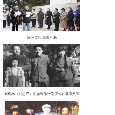
缅怀英烈 忠魂不泯
刘松林（刘思齐）同志遗体告别仪式在北京八宝
山举行（组图）