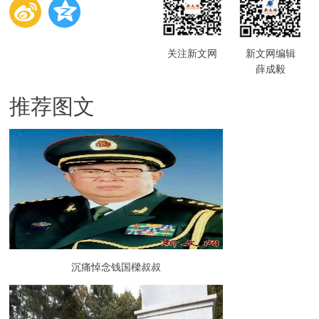
关注新文网
新文网编辑
薛成毅
推荐图文
沉痛悼念钱国樑叔叔