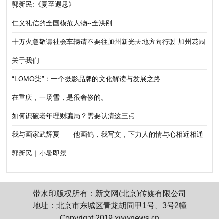
市轮滑公开赛（铜梁站）圆满落幕
郭新民:《夏至遐思》
仁义礼信的全国模范人物--全洪刚
十万火急敬请社会车辆请不要往加州新光天地方向行驶 加州花园
A4幢发生火灾
关于我们
“LOMO柒”：一个摄影品牌的文化解读与发展之路
在重庆，一场雪，是很奢侈的。
如何识破老年理财骗局？需要认清这三点
我与画家武辉夏——他画鹤，我写文，下力人的情与心相近相通
郭新民｜小暑即景
带水印版权所有：新文网(北京)传媒有限公司
地址：北京市东城区青龙胡同甲1号、3号2幢
Copyright 2019 xwwnews.cn