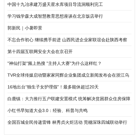
中国十九冶承建万盛天星水库项目导流洞顺利完工
学习钱学森大成智慧教育思想座谈在北京饭店举行
郭新民｜小暑即景
不忘合作初心 继续携手前进 山西民进企业家联谊会赴陕西考察
学习
第十四届互联网安全大会在京召开
"神仙打架"频上热搜 "主持人大赛"为什么这样红？
TVR全球传媒启动暨家家同辉企业集团成立新闻发布会在浙江乌
镇举行
16地出台“独生子女护理假”！最多能休超过20天
白鹿镇：大力推行五户联建安置模式 统筹解决贫困群众住房保障
小红书早知道大会3.0：经验、科普与共鸣
全国百城全民传递雷锋 林秀贞火炬活动 莞穗深珠四城联动举行