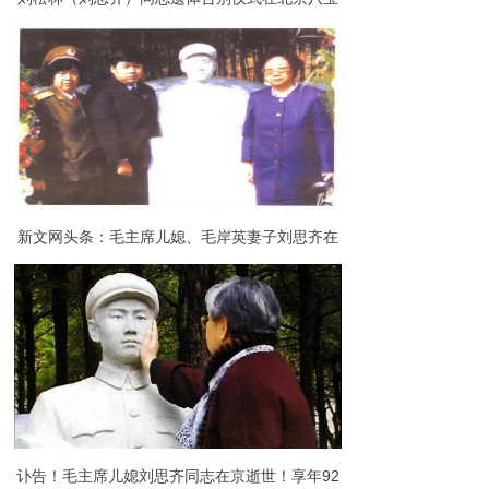
山举行（组图）
新文网头条：毛主席儿媳、毛岸英妻子刘思齐在
京病逝，享年92岁
讣告！毛主席儿媳刘思齐同志在京逝世！享年92