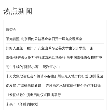
热点新闻
岁
编委会
阳光普照 北京明伦公益基金会召开一届九次理事会
扣好人生第一粒扣子 八宝山革命公墓为学生设开学第一课
雷锋·林秀贞火炬万里行北京站活动举行 向中国雷锋协会捐赠“中
华五福吉神”作品
初生牛犊的"随我小酒"，硬蹭江小白
十万火急敬请社会车辆请不要往加州新光天地方向行驶 加州花园
A4幢发生火灾
促发展 广结硕果谱新篇 —连环画艺术研究创作校企合作项目揭
牌仪式隆重举行
《长征组歌》演出启动仪式圆满举行
未央：《笨拙的挺拔》