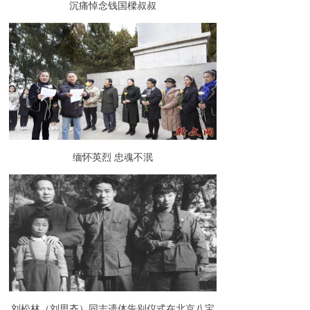
沉痛悼念钱国樑叔叔
缅怀英烈 忠魂不泯
刘松林（刘思齐）同志遗体告别仪式在北京八宝