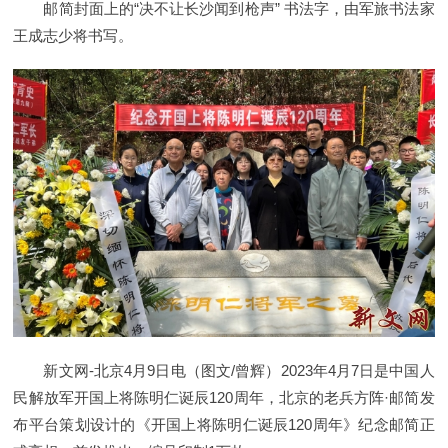
邮简封面上的“决不让长沙闻到枪声” 书法字，由军旅书法家
王成志少将书写。
新文网-北京4月9日电（图文/曾辉）2023年4月7日是中国人
民解放军开国上将陈明仁诞辰120周年，北京的老兵方阵·邮简发
布平台策划设计的《开国上将陈明仁诞辰120周年》纪念邮简正