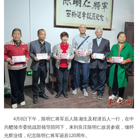
4月8日下午，陈明仁将军后人陈湘生及程潜后人一行，在中
共醴陵市委统战部领导陪同下，来到良庄陈明仁故居参观，缅怀
光辉业绩，纪念陈明仁将军诞辰120周年。