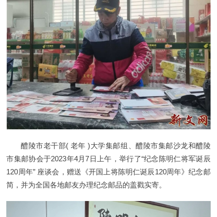
醴陵市老干部( 老年 )大学集邮组、醴陵市集邮沙龙和醴陵
市集邮协会于2023年4月7日上午，举行了“纪念陈明仁将军诞辰
120周年” 座谈会，赠送《开国上将陈明仁诞辰120周年》纪念邮
简，并为全国各地邮友办理纪念邮品的盖戳实寄。