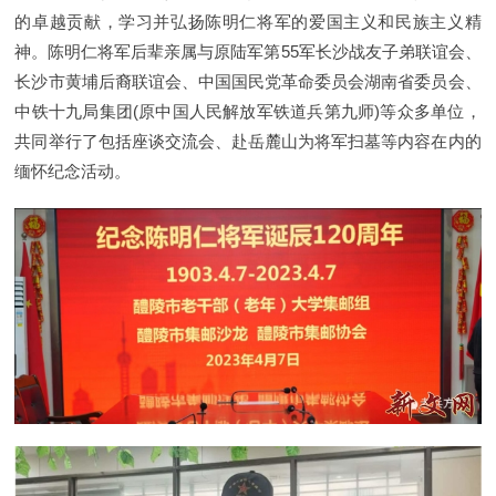
的卓越贡献，学习并弘扬陈明仁将军的爱国主义和民族主义精
神。陈明仁将军后辈亲属与原陆军第55军长沙战友子弟联谊会、
长沙市黄埔后裔联谊会、中国国民党革命委员会湖南省委员会、
中铁十九局集团(原中国人民解放军铁道兵第九师)等众多单位，
共同举行了包括座谈交流会、赴岳麓山为将军扫墓等内容在内的
缅怀纪念活动。