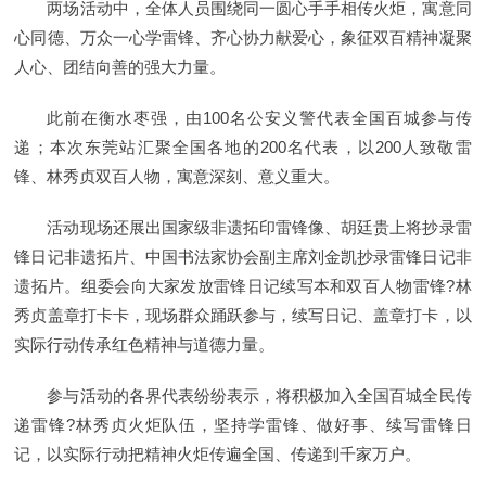
两场活动中，全体人员围绕同一圆心手手相传火炬，寓意同
心同德、万众一心学雷锋、齐心协力献爱心，象征双百精神凝聚
人心、团结向善的强大力量。
此前在衡水枣强，由100名公安义警代表全国百城参与传
递；本次东莞站汇聚全国各地的200名代表，以200人致敬雷
锋、林秀贞双百人物，寓意深刻、意义重大。
活动现场还展出国家级非遗拓印雷锋像、胡廷贵上将抄录雷
锋日记非遗拓片、中国书法家协会副主席刘金凯抄录雷锋日记非
遗拓片。组委会向大家发放雷锋日记续写本和双百人物雷锋?林
秀贞盖章打卡卡，现场群众踊跃参与，续写日记、盖章打卡，以
实际行动传承红色精神与道德力量。
参与活动的各界代表纷纷表示，将积极加入全国百城全民传
递雷锋?林秀贞火炬队伍，坚持学雷锋、做好事、续写雷锋日
记，以实际行动把精神火炬传遍全国、传递到千家万户。