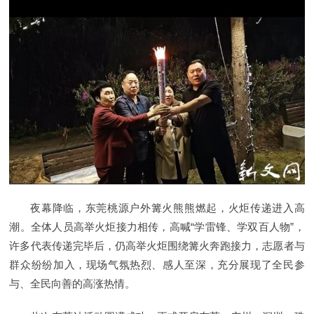
夜幕降临，东莞桃源户外篝火熊熊燃起，火炬传递进入高
潮。全体人员高举火炬接力相传，高喊“学雷锋、学双百人物”，
许多代表传递完毕后，仍高举火炬围绕篝火奔跑接力，志愿者与
群众纷纷加入，现场气氛热烈、感人至深，充分展现了全民参
与、全民向善的高涨热情。