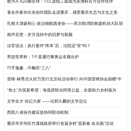
敢为不凡闪耀全球：TCL连续三届成为美洲杯官方合作伙伴
著名作家衣向东创作团队走进重庆，感受重庆生态与文化之美
扎根大漠砺初心 政治领航践使命——库尔勒消防救援机动大队胡
杨林区靠前驻防政治工作走深走实
南坪后堡：岁月流转中的旧梦与新颜
法官说法︱执行案件“终本”后，法院还“管”吗？
男篮世界杯：7个直通巴黎奥运名额出炉
巧手逸趣，巾帼庆“三八”
雷锋·林秀贞火炬万里行北京站活动举行 向中国雷锋协会捐赠“中
华五福吉神”作品
“热土”共筑新希望：海底捞联合阿里公益，全面助力乡村振兴
文学全才 传记大家 ——论郭久麟的文学定位
西部八省份共建应急协同联动机制
重庆市开州区竹溪镇政府举行首届乡村“迎新春 欢乐跑”活动