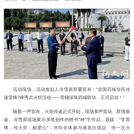
活动现场，活动发起人冷雪原郑重宣布：“全国百城全民传
递雷锋?林秀贞火炬活动——莞穗深珠四城联动，正式启动！”
随着一声宣布，火炬传递正式开始，现场掌声雷动、群情振
奋。冷雪原现场展示亲笔创作的榜书“神”字作品，题跋：“学雷
锋，传火炬，献爱心”，并向全体参与者发出倡议：传一次火