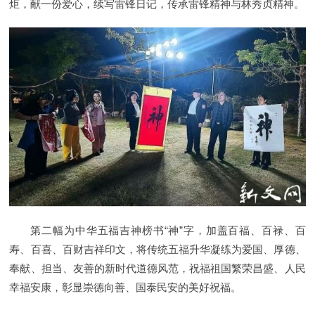
炬，献一份爱心，续写雷锋日记，传承雷锋精神与林秀贞精神。
第二幅为中华五福吉神榜书“神”字，加盖百福、百禄、百
寿、百喜、百财吉祥印文，将传统五福升华凝练为爱国、厚德、
奉献、担当、友善的新时代道德风范，祝福祖国繁荣昌盛、人民
幸福安康，彰显崇德向善、国泰民安的美好祝福。