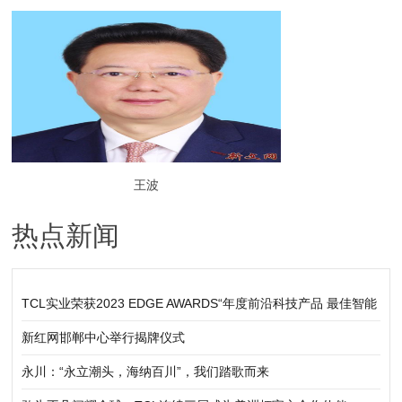
团调研指导园区党建工作
王波
热点新闻
TCL实业荣获2023 EDGE AWARDS“年度前沿科技产品 最佳智能
家居产品”奖
新红网邯郸中心举行揭牌仪式
永川：“永立潮头，海纳百川”，我们踏歌而来