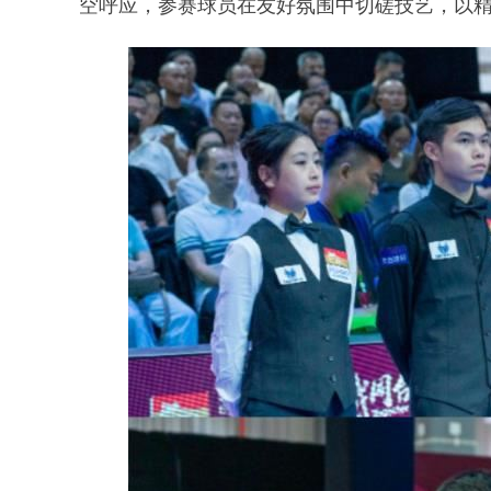
空呼应，参赛球员在友好氛围中切磋技艺，以