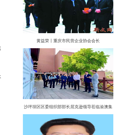
黄益荣丨重庆市民营企业协会会长
部
长
沙坪坝区区委组织部部长屈克逊领导莅临渝澳集
团调研指导园区党建工作