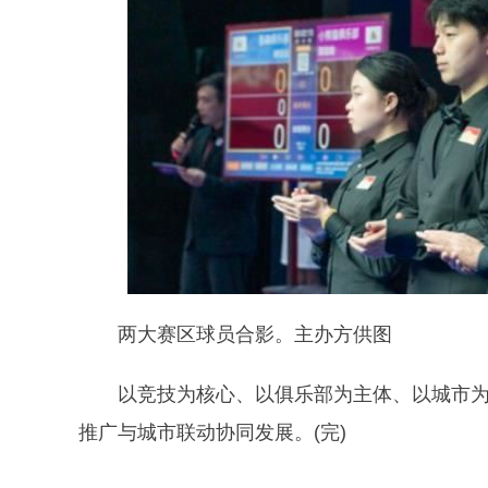
两大赛区球员合影。主办方供图
以竞技为核心、以俱乐部为主体、以城市为
推广与城市联动协同发展。(完)