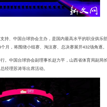
心支持、中国台球协会主办，是国内最高水平的职业俱乐
8个月，将围绕小组赛、淘汰赛、总决赛展开432场角逐。
举行。中国台球协会副理事长赵力平，山西省体育局副局
团总经理苏涛等出席活动。