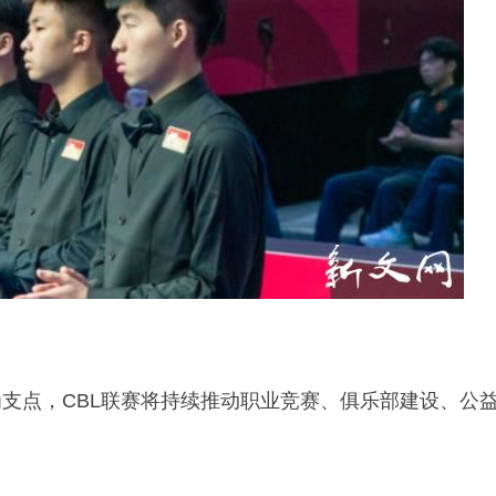
支点，CBL联赛将持续推动职业竞赛、俱乐部建设、公