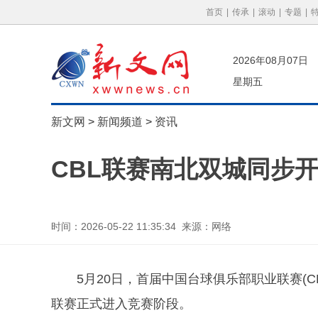
首页
|
传承
|
滚动
|
专题
|
2026年08月07日
星期五
新文网
>
新闻频道
>
资讯
CBL联赛南北双城同步
时间：2026-05-22 11:35:34 来源：网络
5月20日，首届中国台球俱乐部职业联赛(
联赛正式进入竞赛阶段。