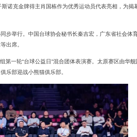
男子斯诺克金牌得主肖国栋作为优秀运动员代表亮相，为揭
心同步举行。中国台球协会秘书长秦吉宏，广东省社会体
球等出席。
A组第一轮“台球公益日”混合团体表演赛。太原赛区由华舰
森俱乐部迎战小熊猫俱乐部。