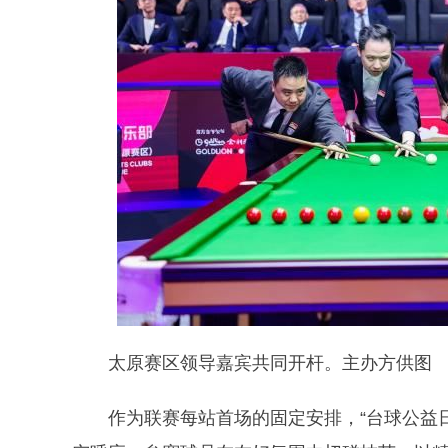
太原赛区领导嘉宾共同开杆。主办方供图
作为联赛每站首场的固定安排，“台球公益