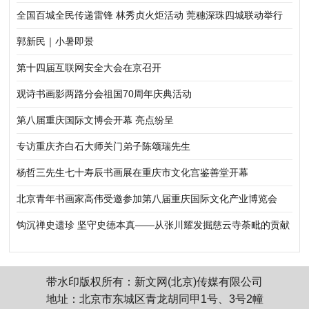
全国百城全民传递雷锋 林秀贞火炬活动 莞穗深珠四城联动举行
郭新民｜小暑即景
第十四届互联网安全大会在京召开
观诗书画影两路分会祖国70周年庆典活动
第八届重庆国际文博会开幕 亮点纷呈
专访重庆齐白石大师关门弟子陈颂瑞先生
杨哲三先生七十寿辰书画展在重庆市文化宫鉴善堂开幕
北京青年书画家高伟受邀参加第八届重庆国际文化产业博览会
钩沉禅史遗珍 坚守史德本真——从张川耀发掘慈云寺荼毗的贡献
说开去
带水印版权所有：新文网(北京)传媒有限公司
地址：北京市东城区青龙胡同甲1号、3号2幢