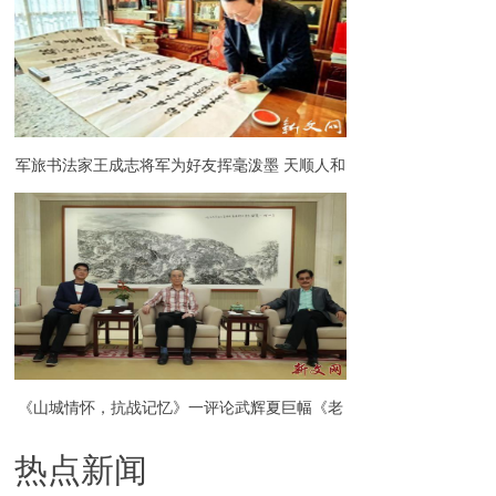
军旅书法家王成志将军为好友挥毫泼墨 天顺人和
万事兴 风生水起顺自然成
《山城情怀，抗战记忆》一评论武辉夏巨幅《老
热点新闻
山城一览图》