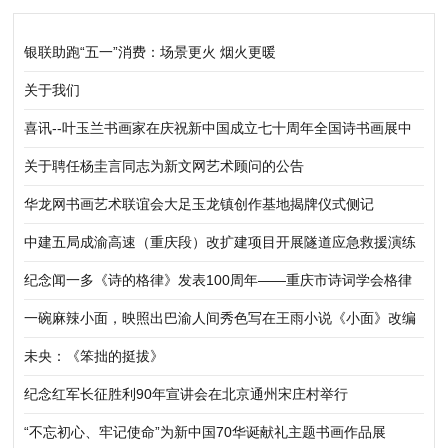
银联助跑“五一”消费：场景更火 烟火更暖
关于我们
喜讯--叶玉兰书画家在庆祝新中国成立七十周年全国诗书画展中
获奖
关于聘任杨圭言同志为新文网艺术顾问的公告
华龙网书画艺术联谊会大足玉龙镇创作基地揭牌仪式侧记
中建五局成渝高速（重庆段）改扩建项目开展隧道应急救援演练
纪念闻一多《诗的格律》发表100周年——重庆市诗词学会格律
体新诗研究所举行新诗格律建设践行研讨会
一碗麻辣小面，映照出巴渝人间秀色写在王雨小说《小面》改编
的电影《香喷喷》开拍时
未央：《笨拙的挺拔》
纪念红军长征胜利90年宣讲会在北京通州宋庄村举行
“不忘初心、牢记使命”为新中国70华诞献礼主题书画作品展