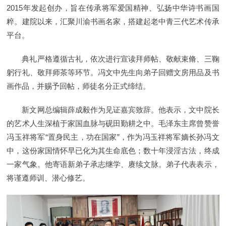
2015年发起创办，旨在传承将军爱国精神、弘扬中华诗书画国
粹。建院以来，汇聚川渝书画名家，搭建起老中青三代艺术传承
平台。
典礼严格遵循古礼，依次进行宣读拜师帖、敬献束脩、三鞠
躬行礼、敬拜师茶等环节。冯文中先生向弟子回赠文房用品及书
画作品，并赐予回帖，师徒名分正式缔结。
新文网总编辑薛成毅作为见证嘉宾致辞。他表示，文中院长
的艺术人生深植于家国血脉与砚田勤耕之中。毛泽东主席曾赞誉
冯玉祥将军“置身民主，功在国家”，作为冯玉祥将军嫡长孙冯文
中，这份家国情怀早已化为其生命底色；数十年浸淫古法，终成
一家气象。他寄语新弟子承志继学、赓续文脉。弟子代表表示，
将谨遵师训、潜心修艺。