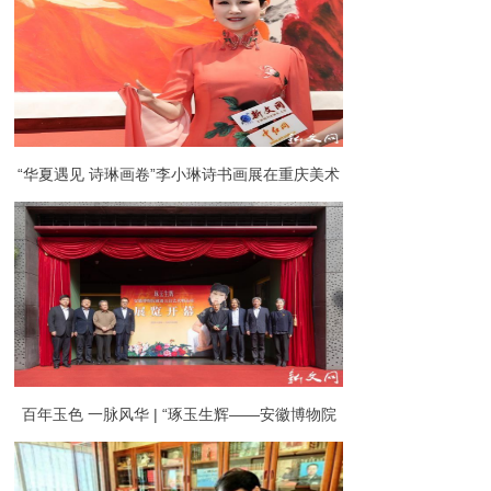
“华夏遇见 诗琳画卷”李小琳诗书画展在重庆美术
馆启幕
百年玉色 一脉风华 | “琢玉生辉——安徽博物院
藏潘玉良艺术精品展”开幕