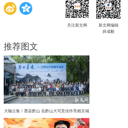
关注新文网
新文网编辑
薛成毅
推荐图文
大咖云集！墨染黔山 岳黔山大写意佳作亮相京城