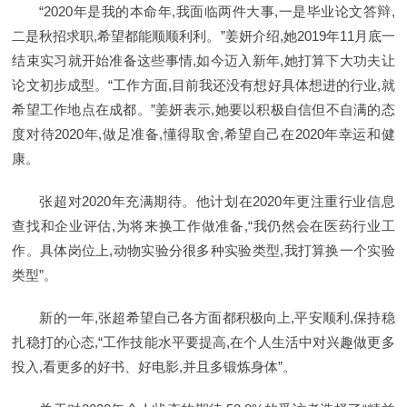
“2020年是我的本命年,我面临两件大事,一是毕业论文答辩,
二是秋招求职,希望都能顺顺利利。”姜妍介绍,她2019年11月底一
结束实习就开始准备这些事情,如今迈入新年,她打算下大功夫让
论文初步成型。“工作方面,目前我还没有想好具体想进的行业,就
希望工作地点在成都。”姜妍表示,她要以积极自信但不自满的态
度对待2020年,做足准备,懂得取舍,希望自己在2020年幸运和健
康。
张超对2020年充满期待。他计划在2020年更注重行业信息
查找和企业评估,为将来换工作做准备,“我仍然会在医药行业工
作。具体岗位上,动物实验分很多种实验类型,我打算换一个实验
类型”。
新的一年,张超希望自己各方面都积极向上,平安顺利,保持稳
扎稳打的心态,“工作技能水平要提高,在个人生活中对兴趣做更多
投入,看更多的好书、好电影,并且多锻炼身体”。