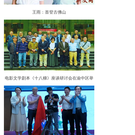
王雨：首登古佛山
电影文学剧本《十八梯》座谈研讨会在渝中区举
行