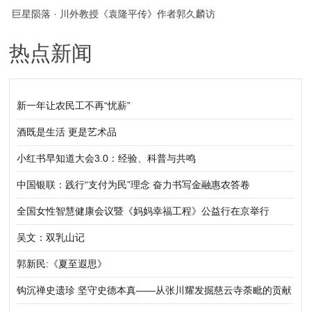
巨星陨落 · 川外教授《袁隆平传》作者郭久麟访
热点新闻
谈录
新一年让农民工不再“忧薪”
酒既是生活 更是艺术品
小红书早知道大会3.0：经验、科普与共鸣
中国银联：践行“支付为民”理念 奋力书写金融惠农答卷
全国女性智慧健康会议暨《妈妈幸福工程》公益行在京举行
吴文：双乳山记
郭新民:《夏至遐思》
钩沉禅史遗珍 坚守史德本真——从张川耀发掘慈云寺荼毗的贡献