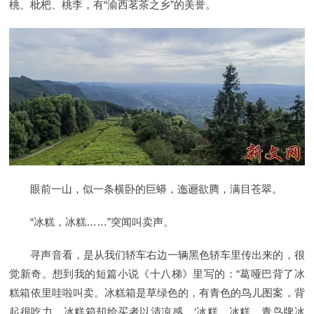
桃、枇杷、桃李，有“渝西茗茶之乡”的美誉。
眼前一山，似一条横卧的巨蟒，迤逦欲腾，满目苍翠。
“冰糕，冰糕……”突闻叫卖声。
寻声音看，是从我们轿车右边一辆黑色轿车里传出来的，很
觉新奇。想到我的短篇小说《十八梯》里写的：“葛哑巴背了冰
糕箱依里哇啦叫卖。冰糕箱是草绿色的，有青色的鸟儿图案，背
起很吃力，冰糕箱却给买者以清凉感。‘冰糕，冰糕，青鸟牌冰