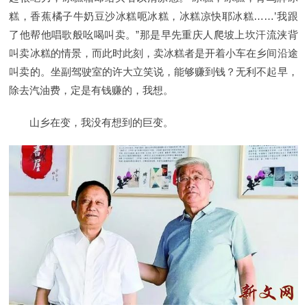
糕，香蕉橘子牛奶豆沙冰糕呃冰糕，冰糕凉快耶冰糕……’我跟
了他帮他唱歌般吆喝叫卖。”那是早先重庆人爬坡上坎汗流浃背
叫卖冰糕的情景，而此时此刻，卖冰糕者是开着小车在乡间沿途
叫卖的。坐副驾驶室的许大立笑说，能够赚到钱？无利不起早，
除去汽油费，定是有钱赚的，我想。
山乡在变，我没有想到的巨变。