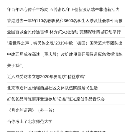
守百年匠心传千年粽韵 五芳斋以守正创新激活端午非遗新活力
香港过去一年约110名教职员和3600名学生因涉及社会事件而被
捕
全国百城全民传递雷锋 林秀贞火炬活动 莞穗深珠四城联动举行
“发世界之声，铸民族之魂“2019中欧（德国）国际艺术节团队出
访欧洲系列
中建五局成渝高速（重庆段）改扩建项目开展隧道应急救援演练
关于我们
近六成受访者立志2020年要追求“精益求精”
北京市通州区颐瑞西里社区文体队伍赋能居民生活
好爸爸品牌陈丽萍受邀参加“公益”陈光原创作品音乐会
《月光的证词》（外一首）
当你考上了北京师范大学