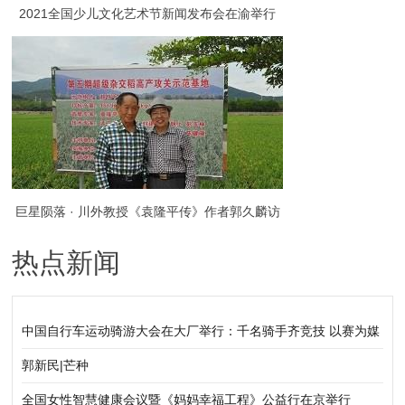
2021全国少儿文化艺术节新闻发布会在渝举行
巨星陨落 · 川外教授《袁隆平传》作者郭久麟访
热点新闻
谈录
中国自行车运动骑游大会在大厂举行：千名骑手齐竞技 以赛为媒
促协同
郭新民|芒种
全国女性智慧健康会议暨《妈妈幸福工程》公益行在京举行