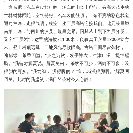
一家亲呢！汽车在仅能行驶一辆车的山道上爬行，有高大茂密的
竹林树林跟随，空气特好。汽车未能登顶，一条不宽的彩色栈道
通向主峰，走得气喘，凌空一座三层高塔迎接我们。此乃荣昌城
南第一峰，与四川的泸县、隆昌交界。因其从上到下岩层分明，
又名“三层岩”，这里的海拔711.30米，负氧离子含量12000/立方
米。登上塔顶远眺，三地风光尽收眼底。古塔四围尽皆茶树，一
遍郁绿，茶香四溢。“茶之为饮，发乎神农，生津止渴，提神醒
脑。”我曾对辉夏说。辉夏笑曰：“茶饮不可少，酒肉不可多，没
得脚的可多。”我纳闷：“没得脚的？”“鱼儿就没得脚啊。”辉夏呵
呵笑。此时的我盛笑，满目的茶树令人心醉！