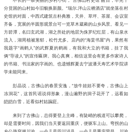
不长的一条美丽的乡村小街，“古佛山村史馆”醒目，早先十
分贫困的山村如今旧貌换新颜。“瑞尔.泮山云栖酒店”就坐落在村
史馆的对面，中西式建筑古朴典雅，天井、草坪、茶屋、会议室
齐备，宽展的半圆形观景台可一览草木葳蕤的山乡风景。看见一
方碧潭，名曰玄武湖，湖之所处的地层为侏罗纪红层，有山泉水
流入，湖周植被葱郁，松竹尤多。店内的“海棠书屋”内，果然有
我题字“画鹤人”的武辉夏的鹤画，有我和大立的书籍，挂了我
俩“导读人”的宣传匾牌。我心真爽，相信这里会有更多作家诗人
的书籍、书法家的字画的。也遗憾辉夏去宁波潘天寿艺术学院讲
学未能同来。
彭晶说，古佛山的春景安逸，“放牛娃娃不要夸，古佛山上
冻洞花”，这首民谣说得形象，漫山遍野的洞子花开了，远看如
皑皑白雪，近看似村姑蹁跹。
来到了古佛山，总得要登上主峰，有陡峭的栈道可以攀爬，
却是需要时间，因我们当天要返回重庆，便驱车上山。弯拐的山
乡公路穿越川渝，一会儿是四川泸县，一会儿是重庆荣昌，川渝