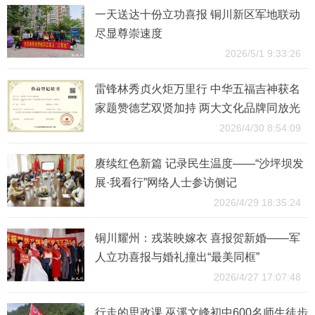
一天送达十份立功喜报 铜川新区军地联动
尽显尊崇速度
2026/5/1 9:33:26
雷锋林秀贞火炬万里行 中华五福吉神获名
家题赞德艺双贤加持 两大文化品牌同放光
彩
2026/4/30 8:54:09
赓续红色新篇 记录民生温度——“沙坪坝发
展·我看行”网络人士参访侧记
2026/4/29 18:35:24
铜川耀州：戎装映嫁衣 喜报贺新婚——军
人立功喜报与婚礼撞出“最美同框”
2026/4/27 17:07:48
行走的思政课 巫溪文峰初中600名师生徒步