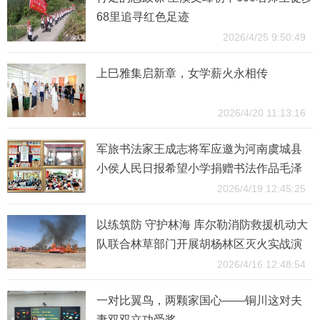
68里追寻红色足迹
2026/4/25 9:50:49
上巳雅集启新章，女学薪火永相传
2026/4/20 11:13:16
军旅书法家王成志将军应邀为河南虞城县
小侯人民日报希望小学捐赠书法作品毛泽
东《清平乐·会昌》
2026/4/19 12:45:25
以练筑防 守护林海 库尔勒消防救援机动大
队联合林草部门开展胡杨林区灭火实战演
练
2026/4/16 12:48:54
一对比翼鸟，两颗家国心——铜川这对夫
妻双双立功受奖