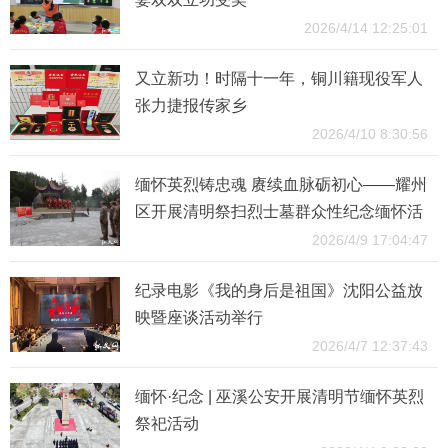
2026/4/14 12:25:01
又立新功！时隔十一年，铜川籍现役军人
张力捷报传家乡
2026/4/10 8:30:56
缅怀英烈铸忠魂 赓续血脉砺初心——耀州
区开展清明祭扫烈士墓群众性纪念缅怀活
动
2026/4/9 17:04:47
纪录电影《我的身后是祖国》沈阳公益放
映暨座谈活动举行
2026/4/7 12:37:43
缅怀·纪念 | 巫溪公安开展清明节缅怀英烈
祭祀活动