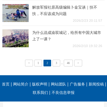
解放军报社原高级编辑卜金宝谈｜扶不
扶，不应该成为问题
2026/2/23 20:11:57
为什么说成渝双城记，给所有中国大城市
上了一课？
2026/2/10 19:32:26
<
1
2
3
...
46
>
|
|
|
|
|
|
首页
网站简介
版权声明
网站团队
广告服务
新闻投稿
|
联系我们
不良信息举报