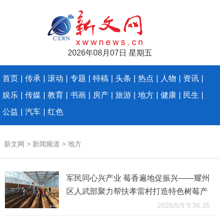
2026年08月07日 星期五
首页
|
传承
|
滚动
|
专题
|
特稿
|
头条
|
热点
|
人物
|
资讯
|
娱乐
|
传媒
|
教育
|
书画
|
房产
|
旅游
|
地方
|
健康
|
民生
|
公益
|
汽车
|
红色
新文网
>
新闻频道
>
地方
军民同心兴产业 莓香遍地促振兴——耀州
区人武部聚力帮扶孝雷村打造特色树莓产
业发展新格局
2026/5/9 9:36:25