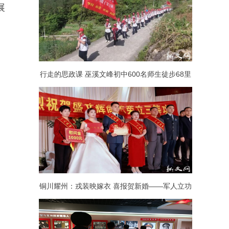
展
行走的思政课 巫溪文峰初中600名师生徒步68里
追寻红色足迹
铜川耀州：戎装映嫁衣 喜报贺新婚——军人立功
喜报与婚礼撞出“最美同框”