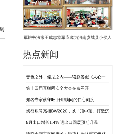
毅
军旅书法家王成志将军应邀为河南虞城县小侯人
热点新闻
民日报希望小学捐赠书法作品毛泽东《清平乐·会
昌》
音色之外，偏见之内——读赵晏彪《人心一
叶障》有感
第十四届互联网安全大会在京召开
知名专家蔡守旺 肝胆胰间的仁心刻度
螃蟹账号亮相BW2026，以「顶中顶」打造沉
浸式玩家互动体验
5月出口增长1.4% 进出口回暖预期升温
证监会副主席阎庆民：坚决从严从重打击财