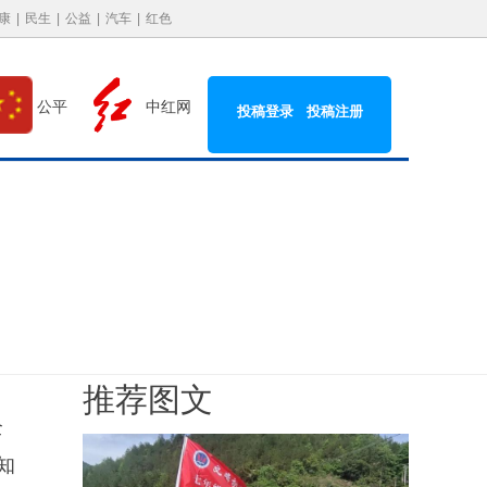
康
|
民生
|
公益
|
汽车
|
红色
中红网
公平
投稿登录
投稿注册
推荐图文
全
知