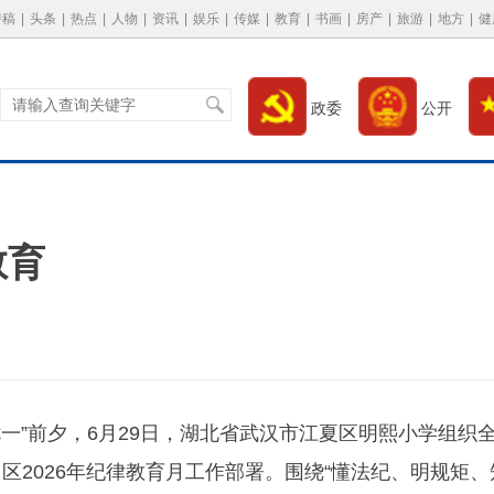
特稿
|
头条
|
热点
|
人物
|
资讯
|
娱乐
|
传媒
|
教育
|
书画
|
房产
|
旅游
|
地方
|
健
政委
公开
教育
七一”前夕，6月29日，湖北省武汉市江夏区明熙小学组织
区2026年纪律教育月工作部署。围绕“懂法纪、明规矩、