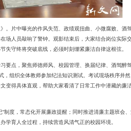
位》。片中曝光的作风失范、政绩观扭曲、小微腐败、酒
为在场人员敲响了警钟。观影结束后，大家结合岗位实际
小节失守终将突破底线，必须时刻绷紧廉洁自律这根弦。
学习要点，聚焦师德师风、校园管理、换届纪律、酒驾醉
模式，组织全体教师参加纪法知识测试。考试现场秩序井然
条文变得具体直观，帮助大家看清了日常工作中潜藏的廉
纪”制度，常态化开展廉政提醒；同时推进清廉主题班会、
入办学育人全过程，持续营造风清气正的校园环境。