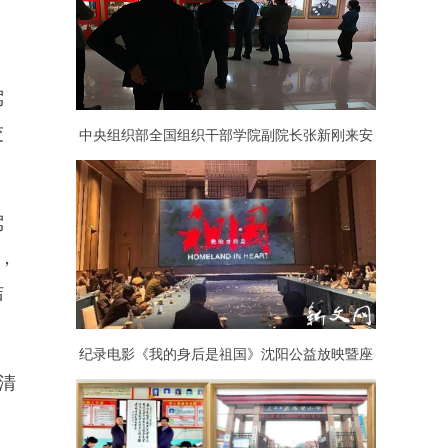
驾
交
中央组织部全国组织干部学院副院长张新刚来安
徽金寨干部学院考察调研
驾
，
洁
纪录电影《我的身后是祖国》沈阳公益放映暨座
清
谈活动举行