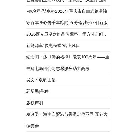
务造假
MX名星·弘象杯2026年重庆市自由式轮滑锦
标赛暨“弘象杯”重庆市轮滑公开赛（铜梁站）
守百年匠心传千年粽韵 五芳斋以守正创新激
圆满落幕
活端午非遗新活力
2026西安卫浴定制品牌观察：于方寸之间，
觅得生活质感
新能源车“换电模式”站上风口
纪念闻一多《诗的格律》发表100周年——重
庆市诗词学会格律体新诗研究所举行新诗格
中建七局四公司志愿服务助力高考
律建设践行研讨会
吴文：双乳山记
郭新民|芒种
版权声明
发改委：海南自贸港与香港定位不同 互补大
于竞争
编委会