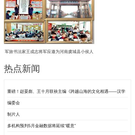
谈活动举行
军旅书法家王成志将军应邀为河南虞城县小侯人
热点新闻
民日报希望小学捐赠书法作品毛泽东《清平乐·会
昌》
重磅！赵晏彪、王十月联袂主编《跨越山海的文化相遇——汉学
家眼中的中国》正式出版发行
编委会
制片人
多机构预判5月金融数据将延续“暖意”