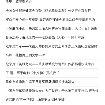
徐里：笔墨寄初心
全国女性智慧健康会议暨《妈妈幸福工程》公益行在京举行
守百年匠心传千年粽韵 五芳斋以守正创新激活端午非遗新活力
一碗麻辣小面，映照出巴渝人间秀色写在王雨小说《小面》改编
的电影《香喷喷》开拍时
音色之外，偏见之内——读赵晏彪《人心一叶障》有感
红军总司令——朱德元帅孙媳周彦女士向李家庄朱德纪念馆捐赠
马烽：扎根泥土的文学丰碑
纪录片《英雄之城——重庆母城抗战地图》作品捐赠仪式举行
王 雨---写于电影《十八梯》开机仪式
重庆市政协副主席王昱赴巫溪县调研并接访群众
中国自行车运动骑游大会在大厂举行：千名骑手齐竞技 以赛为媒
促协同
银联助跑“五一”消费：场景更火 烟火更暖