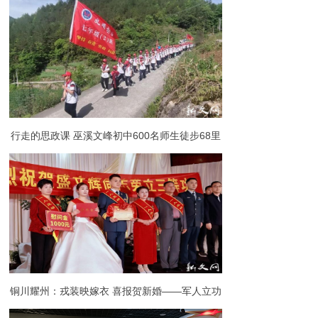
行走的思政课 巫溪文峰初中600名师生徒步68里
追寻红色足迹
铜川耀州：戎装映嫁衣 喜报贺新婚——军人立功