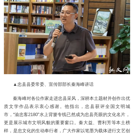
▲忠县县委常委、宣传部部长秦海峰讲话
秦海峰对各位作家走进忠县采风，深耕本土题材并创作出优
质文学作品表示衷心感谢。他指出，忠县获评全国文明城
市，“渝忠客2180”水上背篓专线已然成为忠县亮眼的文化名片，
更是展示城市文明风貌的重要窗口。秦大益、曹利芳等本土榜
样，是忠文化的生动奉行者，广大作家以笔墨为载体进行文艺创