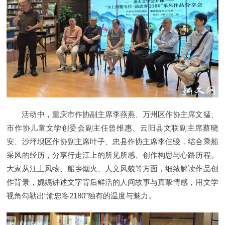
活动中，重庆市作协副主席李燕燕、万州区作协主席文猛、
市作协儿童文学创委会副主任曾维惠、云阳县文联副主席蔡晓
安、沙坪坝区作协副主席叶子、忠县作协主席李佳骏，结合乘船
采风的经历，分享行走江上的所见所感、创作构思与心路历程。
大家从江上风物、船乡烟火、人文风貌等方面，细致解读作品创
作背景，娓娓讲述文字背后鲜活的人间故事与真挚情感，用文学
视角勾勒出“渝忠客2180”独有的温度与魅力。