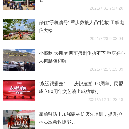
2021/7/31 7:07:20
保住“手机信号” 重庆救援人员“抢救”卫辉电
信大楼
2021/7/28 9:03:04
小擦刮 大拥堵 两车擦刮争执不下 重庆好心
人掏腰包和解
2021/7/21 9:13:39
“永远跟党走”——庆祝建党100周年、民盟
成立80周年文艺演出成功举行
2021/7/12 12:23:48
靠前驻防丨加强森林防灭火培训，提升护
林员应急救援能力