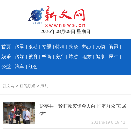
2026年08月09日 星期日
首页
|
传承
|
滚动
|
专题
|
特稿
|
头条
|
热点
|
人物
|
资讯
|
娱乐
|
传媒
|
教育
|
书画
|
房产
|
旅游
|
地方
|
健康
|
民生
|
公益
|
汽车
|
红色
新文网
>
新闻频道
>
滚动
盐亭县：紧盯救灾资金去向 护航群众“安居
梦”
2021/8/19 8:15:42