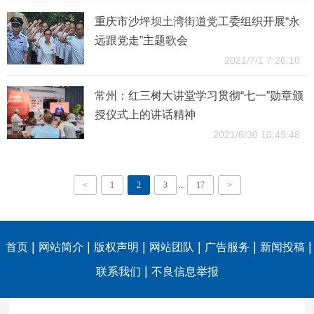
重庆市沙坪坝土湾街道党工委组织开展“永
远跟党走”主题歌会
2021/7/1 7:26:10
常州：红三树大讲堂学习贯彻“七一”勋章颁
授仪式上的讲话精神
2021/6/30 10:49:48
<
1
2
3
...
17
>
|
|
|
|
|
|
首页
网站简介
版权声明
网站团队
广告服务
新闻投稿
|
联系我们
不良信息举报