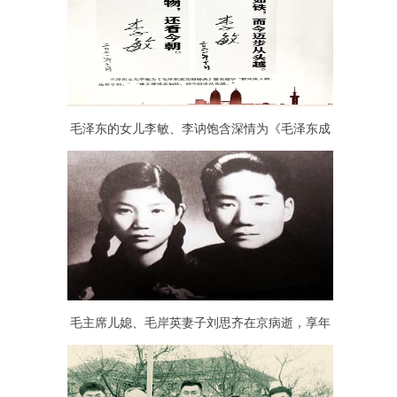
毛泽东的女儿李敏、李讷饱含深情为《毛泽东成
功的秘诀》一书题字
毛主席儿媳、毛岸英妻子刘思齐在京病逝，享年
92岁