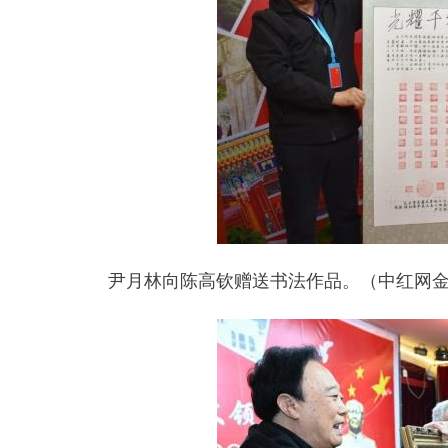
尹月林向陈高钦赠送书法作品。（中红网