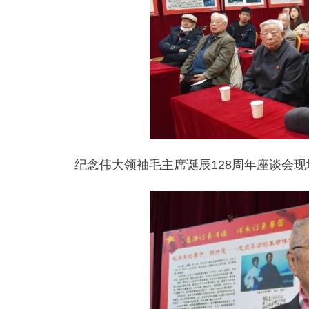
纪念伟大领袖毛主席诞辰128周年座谈会