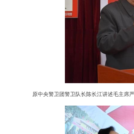
原中央警卫团警卫队长陈长江讲述毛主席