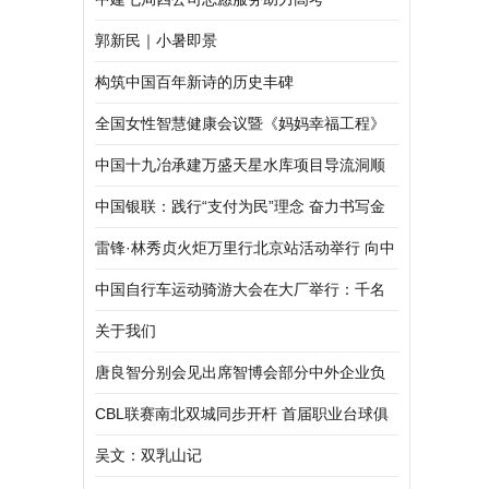
郭新民｜小暑即景
构筑中国百年新诗的历史丰碑
全国女性智慧健康会议暨《妈妈幸福工程》
公益行在京举行
中国十九冶承建万盛天星水库项目导流洞顺
利完工
中国银联：践行“支付为民”理念 奋力书写金
融惠农答卷
雷锋·林秀贞火炬万里行北京站活动举行 向中
国雷锋协会捐赠“中华五福吉神”作品
中国自行车运动骑游大会在大厂举行：千名
骑手齐竞技 以赛为媒促协同
关于我们
唐良智分别会见出席智博会部分中外企业负
责人
CBL联赛南北双城同步开杆 首届职业台球俱
乐部联赛正式启幕
吴文：双乳山记