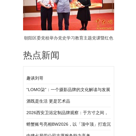
朝阳区委党校举办党史学习教育主题党课暨红色
热点新闻
诗歌咏颂会（组图）
趣谈刘哥
“LOMO柒”：一个摄影品牌的文化解读与发展
之路
酒既是生活 更是艺术品
2026西安卫浴定制品牌观察：于方寸之间，
觅得生活质感
螃蟹账号亮相BW2026，以「顶中顶」打造沉
浸式玩家互动体验
中建七局四公司志愿服务助力高考