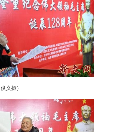
王俊义摄）