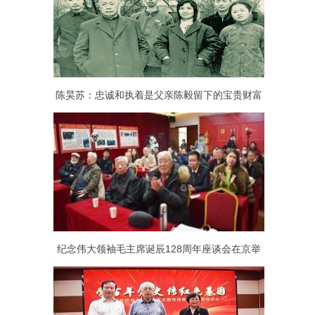
陈昊苏：忠诚和执着是父亲陈毅留下的宝贵财富
纪念伟大领袖毛主席诞辰128周年座谈会在京举
行