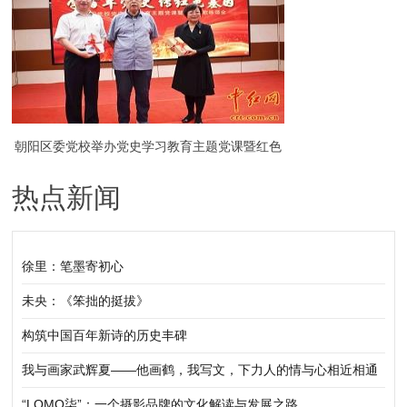
朝阳区委党校举办党史学习教育主题党课暨红色
热点新闻
诗歌咏颂会（组图）
徐里：笔墨寄初心
未央：《笨拙的挺拔》
构筑中国百年新诗的历史丰碑
我与画家武辉夏——他画鹤，我写文，下力人的情与心相近相通
“LOMO柒”：一个摄影品牌的文化解读与发展之路