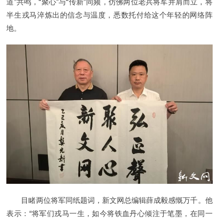
道”共鸣，“聚心”与“传新”同频，仿佛两位老兵将军并肩而立，将
半生戎马淬炼出的信念与温度，悉数托付给这个年轻的网络阵
地。
目睹两位将军同纸题词，新文网总编辑薛成毅感慨万千。他
表示：“将军们戎马一生，如今将铁血丹心倾注于笔墨，在同一