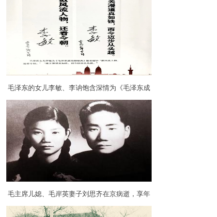
毛泽东的女儿李敏、李讷饱含深情为《毛泽东成
功的秘诀》一书题字
毛主席儿媳、毛岸英妻子刘思齐在京病逝，享年