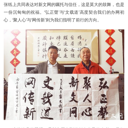
张纸上共同表达对新文网的嘱托与信任，这是莫大的鼓舞，也是
一份沉甸甸的祝福。‘弘正聲’与‘文载道’高度契合我们的办网初
心，‘聚人心’与‘网传新’则为我们指明了前行的方向。