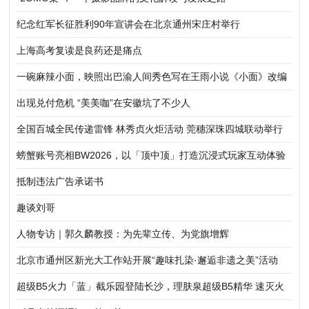
纪念红军长征胜利90年宣讲会在北京通州宋庄村举行
上海高考复读是良药还是痛点
一碗麻辣小面，映照出巴渝人间秀色写在王雨小说《小面》改编
的电影《香喷喷》开拍时
出现兑付危机 “美美咖”在安徽坑了不少人
全国百城全民传递雷锋 林秀贞火炬活动 莞穗深珠四城联动举行
螃蟹账号亮相BW2026，以「顶中顶」打造沉浸式玩家互动体验
抵制违法广告承诺书
趣谈刘哥
人物专访｜郭久麟教授：为先辈立传、为党旗增辉
北京市通州区新光大工作站开展“趣味扎染·邂逅非遗之美”活动
超级B5火力「蓝」截乐园登陆长沙，理肤泉超级B5精华 速灭火