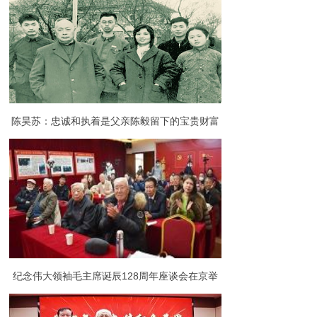
92岁
陈昊苏：忠诚和执着是父亲陈毅留下的宝贵财富
纪念伟大领袖毛主席诞辰128周年座谈会在京举
行