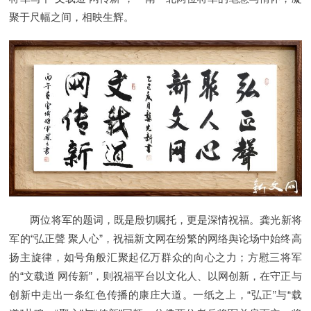
聚于尺幅之间，相映生辉。
两位将军的题词，既是殷切嘱托，更是深情祝福。龚光新将
军的“弘正聲 聚人心”，祝福新文网在纷繁的网络舆论场中始终高
扬主旋律，如号角般汇聚起亿万群众的向心之力；方慰三将军
的“文载道 网传新”，则祝福平台以文化人、以网创新，在守正与
创新中走出一条红色传播的康庄大道。一纸之上，“弘正”与“载