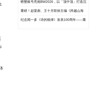
螃蟹账号亮相BW2026，以「顶中顶」打造沉
1
浸式玩家互动体验
重磅！赵晏彪、王十月联袂主编《跨越山海
的文化相遇——汉学家眼中的中国》正式出
纪念闻一多《诗的格律》发表100周年——重
版发行
庆市诗词学会格律体新诗研究所举行新诗格
律建设践行研讨会
溪
乡
体