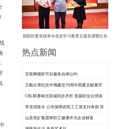
全
和
朝阳区委党校举办党史学习教育主题党课暨红色
线
热点新闻
诗歌咏颂会（组图）
场
题
下
互联网视听节目服务自律公约
说
王毅出席纪念中俄建交70周年档案文献展开
幕式
CBL联赛南北双城同步开杆 首届职业台球俱
乐部联赛正式启幕
李克强签令 公布保障农民工工资支付条例 答
问
山东兖矿集团将职工健康作为企业财富
中
酒既是生活 更是艺术品