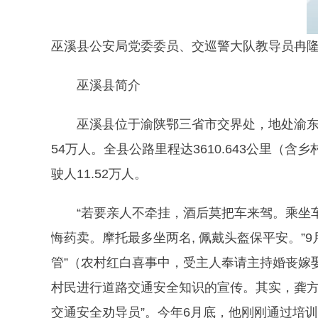
巫溪县公安局党委委员、交巡警大队教导员冉
巫溪县简介
巫溪县位于渝陕鄂三省市交界处，地处渝东
54万人。全县公路里程达3610.643公里（含
驶人11.52万人。
“若要亲人不牵挂，酒后莫把车来驾。乘坐
悔药卖。摩托最多坐两名, 佩戴头盔保平安。”
管”（农村红白喜事中，受主人奉请主持婚丧嫁
村民进行道路交通安全知识的宣传。其实，龚方
交通安全劝导员”。今年6月底，他刚刚通过培训