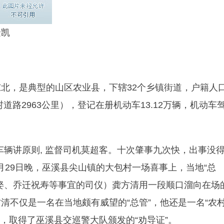
隆凯
北，是典型的山区农业县，下辖32个乡镇街道，户籍人
乡村道路2963公里），登记在册机动车13.12万辆，机动车
车辆讲原则, 监督司机莫超客。十次肇事九次快，出事没
9月29日晚，巫溪县尖山镇的大包村一场喜事上，当地“总
娶、乔迁祝寿等事宜的司仪）龚方清用一段顺口溜向在场
清不仅是一名在当地颇有威望的“总管”，他还是一名“农
，取得了巫溪县交巡警大队颁发的“劝导证”。