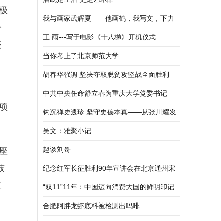
极
我与画家武辉夏——他画鹤，我写文，下力
分
人的情与心相近相通
王 雨---写于电影《十八梯》开机仪式
表
当你考上了北京师范大学
胡春华强调 坚决夺取脱贫攻坚战全面胜利
中共中央任命舒立春为重庆大学党委书记
项
钩沉禅史遗珍 坚守史德本真——从张川耀发
掘慈云寺荼毗的贡献说开去
吴文：雅聚小记
趣谈刘哥
座
鼓
纪念红军长征胜利90年宣讲会在北京通州宋
工
庄村举行
“双11”11年：中国迈向消费大国的鲜明印记
合肥阿胖龙虾底料被检测出吗啡