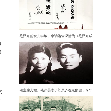
毛泽东的女儿李敏、李讷饱含深情为《毛泽东成
口
功的秘诀》一书题字
驾
得
毛主席儿媳、毛岸英妻子刘思齐在京病逝，享年
的
村
92岁