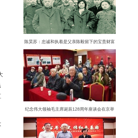
陈昊苏：忠诚和执着是父亲陈毅留下的宝贵财富
大
民
直
纪念伟大领袖毛主席诞辰128周年座谈会在京举
大
行