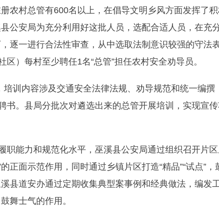
册农村总管有600名以上，在倡导文明乡风方面发挥了积
溪县公安局为充分利用好这批人员，选配合适人员，在充
下，逐一进行合法性审查，从中选取法制意识较强的守法
社区）每村至少聘任1名“总管”担任农村安全劝导员。
训，培训内容涉及交通安全法律法规、劝导规范和统一编撰
发聘书。县局分批次对遴选出来的总管开展培训，实现宣传
的履职能力和规范化水平，巫溪县公安局通过组织召开片区
带”的正面示范作用，同时通过乡镇片区打造“精品”“试点”，
巫溪县道安办通过定期收集典型案事例和经典做法，编发
、鼓舞士气的作用。