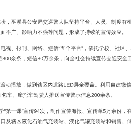
现状，巫溪县公安局交巡警大队坚持平台、人员、制度有
盖面不广、影响力不强等问题，形成了持续的宣传效应。
电视、报刊、网络、短信“五个平台”，依托学校、社区、
息800余条，短信80万余条，向全社会持续宣传交通安全
屏滚动播放，做到辖区内道路LED屏全覆盖。利用自建微
面包车、摩托车驾驶人推送宣传警示信息200余条。
学“第一课”宣传94次，制作宣传海报、宣传单5万余份，
窗口及辖区液化石油气充装站、液化气罐充装站和销售、