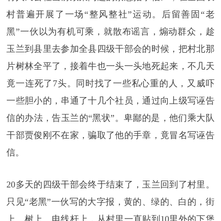
村普遍开展了一场“整风整社”运动。后留善固“老
黑”一伙以为有机可乘，就散布谣言，煽动群众，趁
玉兰到县里去参加全县四级干部会的时候，把村北那
片树林全平了，接着牛也一头一头地死起来，不几天
竟一连死了7头。同时找了一些私心重的人，又威吓
一些胆小的，串通了十几个社员，通过向上级写诬告
信的办法，告玉兰的“黑状”。卑鄙的是，他们乘大队
干部贾俊刚不在家，骗取了他的手章，竟冒名写诬告
信。
20多天的四级干部会终于结束了，玉兰回到了村里。
只见“老黑”一伙写的大字报，黄的、绿的、白的，街
上、树上、电线杆上，从村里一直贴到10里外的下堡