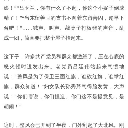
娘！”“吕玉兰，你有什么了不起，你这个小妮子倒成
精了！”“当东留善固的支书不向着东留善固，趁早下
台吧！”……喊声、叫声、敲桌子打板凳的声音，乱
成一团，简直要把整个屋子抬起来。
这下子，许多共产党员和群众都激怒了，压在心底的
怒火顿时迸发出来。老党员吕廷伟站起来气愤地
说：“整风是为了保卫三面红旗，谁砍红旗，谁举红
旗，群众知道！”妇女队长孙秀芹气得脸发黄，大声
说：“你们瞎说，你们捏造。你们这不是提意见，是
胡闹！”
这时，整风会已开到了半夜，门外刮起了大北风。刚