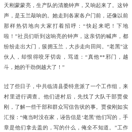
天刚蒙蒙亮，生产队的清脆钟声，又响起来了。这钟
声，是玉兰敲响的。她走到各家各户门前，还像以前
那样热切地向大家打着招呼：“快起来吧！下地
啦！”社员们听到这响亮的钟声，这亲切的喊声，都
纷纷走出大门，簇拥玉兰，大步走向田间。“老黑”这
伙人，却恨得咬牙切齿，骂道：“真他**邪门，越
斗，她的干劲倒越大了！”
过了些日子，中共临清县委特意派了一个工作组，来
村里进行调查。他们进村后，先找了大队干部贾俊
刚，了解一些干部和群众写信告状的事。贾俊刚如实
汇报：“俺当时没在家，诬告信是‘老黑’他们写的，手
章是他们拿去盖的，写的什么，俺全不知道。”工作