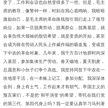
变了，工作和会议也自然变得多了一些。但是，毛主
席的教导，像警钟一样，时刻在我心底鸣响。我暗暗
激励自己，是毛主席的革命路线指引我们走上了领导
岗位，如果一旦脱离劳动，脱离群众，脱离基层，就
会辜负伟大领袖的殷切希望，就是变质的开始，甚至
会成为骑在劳动人民头上作威作福的吸血鬼，变成贫
下中农的革命对象。几年来，我千方百计地挤时间深
入基层，参加集体生产劳动。春天锄地，夏天割麦，
总愿意和小伙子们争个高低。我坚持同贫下中农在一
块地里干活，在一本账上记工、参加分配。我深深体
会到，身上有土气，工作起来才有朝气。帝国主义的
预言家们，不是把‘和平演变’的希望，寄托在我们党
的第三代、第四代身上吗？我一定要认真学习马列著