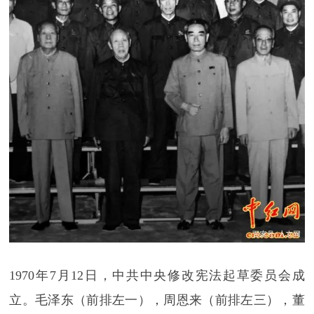
1970年7月12日，中共中央修改宪法起草委员会成
立。毛泽东（前排左一），周恩来（前排左三），董