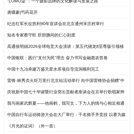
“LOMO柒”：一个摄影品牌的文化解读与发展之路
唐曙豪|芍药花开
纪念红军长征胜利90年宣讲会在北京通州宋庄村举行
知名专家蔡守旺 肝胆胰间的仁心刻度
高通侯明娟2026全球电竞大会演讲：第五代骁龙8至尊版引领移
动电竞迈向职业化、标准化新阶段
中国银联：践行“支付为民”理念 奋力书写金融惠农答卷
中国十九冶承建万盛天星水库项目导流洞顺利完工
雷锋·林秀贞火炬万里行北京站活动举行 向中国雷锋协会捐赠“中
华五福吉神”作品
庆祝新中国七十华诞暨行业突出贡献者座谈会在京举行歌唱家烨
红受邀出席
我与画家武辉夏——他画鹤，我写文，下力人的情与心相近相通
中国自行车运动骑游大会在大厂举行：千名骑手齐竞技 以赛为媒
促协同
《月光的证词》（外一首）