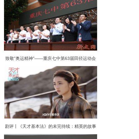
苏中远助学帮老基金会成立十周年总结表彰大会
致敬"奥运精神"——重庆七中第63届田径运动会
拉开帷幕!
剧评丨《天才基本法》的未完待续：精英的故事