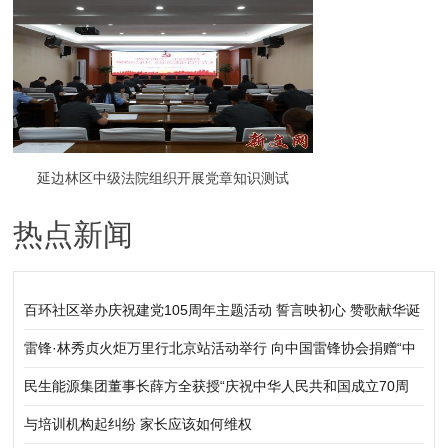
如何大众？
延边林区中级法院组织开展党章知识测试
热点新闻
百环社区举办庆祝建党105周年主题活动 誓言映初心 赞歌献华诞
雷锋·林秀贞火炬万里行北京站活动举行 向中国雷锋协会捐赠“中
华五福吉神”作品
民生能源集团董事长薛方全获授“庆祝中华人民共和国成立70周
年”纪念章
与培训机构起纠纷 家长应该如何维权