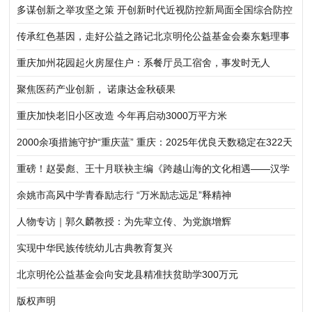
多谋创新之举攻坚之策 开创新时代近视防控新局面全国综合防控
儿童青少年近视工作联席会议机制第三次会议召开
传承红色基因，走好公益之路记北京明伦公益基金会秦东魁理事
长蓬莱之行
重庆加州花园起火房屋住户：系餐厅员工宿舍，事发时无人
聚焦医药产业创新， 诺康达金秋硕果
重庆加快老旧小区改造 今年再启动3000万平方米
2000余项措施守护“重庆蓝” 重庆：2025年优良天数稳定在322天
以上
重磅！赵晏彪、王十月联袂主编《跨越山海的文化相遇——汉学
家眼中的中国》正式出版发行
余姚市高风中学青春励志行 “万米励志远足”释精神
人物专访｜郭久麟教授：为先辈立传、为党旗增辉
实现中华民族传统幼儿古典教育复兴
北京明伦公益基金会向安龙县精准扶贫助学300万元
版权声明