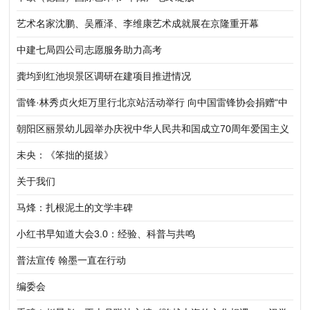
艺术名家沈鹏、吴雁泽、李维康艺术成就展在京隆重开幕
中建七局四公司志愿服务助力高考
龚均到红池坝景区调研在建项目推进情况
雷锋·林秀贞火炬万里行北京站活动举行 向中国雷锋协会捐赠“中
华五福吉神”作品
朝阳区丽景幼儿园举办庆祝中华人民共和国成立70周年爱国主义
宣传教育活动
未央：《笨拙的挺拔》
关于我们
马烽：扎根泥土的文学丰碑
小红书早知道大会3.0：经验、科普与共鸣
普法宣传 翰墨一直在行动
编委会