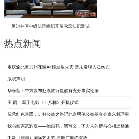
延边林区中级法院组织开展党章知识测试
热点新闻
重庆渝北区加州花园A4幢发生火灾 暂未发现人员伤亡
版权声明
华春莹：中方发布赴澳旅行提醒有充分事实论据
王 雨---写于电影《十八梯》开机仪式
传承红色基因，走好公益之路记北京明伦公益基金会秦东魁理事
长蓬莱之行
我与画家武辉夏——他画鹤，我写文，下力人的情与心相近相通
中欧（德国）国际艺术节-阜阳广电终绽放