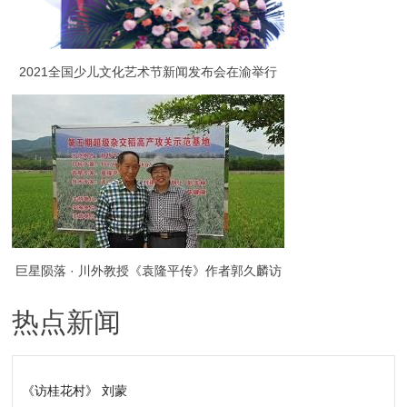
2021全国少儿文化艺术节新闻发布会在渝举行
巨星陨落 · 川外教授《袁隆平传》作者郭久麟访
热点新闻
谈录
《访桂花村》 刘蒙