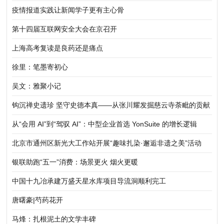
疫情报道实践让新闻学子更有主心骨
第十四届互联网安全大会在京召开
上海高考复读是良药还是痛点
徐里：笔墨寄初心
吴文：雅聚小记
钩沉禅史遗珍 坚守史德本真——从张川耀发掘慈云寺荼毗的贡献
说开去
从“会用 AI”到“驾驭 AI”：中型企业首选 YonSuite 的增长逻辑
北京市通州区新光大工作站开展“趣味扎染·邂逅非遗之美”活动
银联助跑“五一”消费：场景更火 烟火更暖
中国十九冶承建万盛天星水库项目导流洞顺利完工
唐曙豪|芍药花开
马烽：扎根泥土的文学丰碑