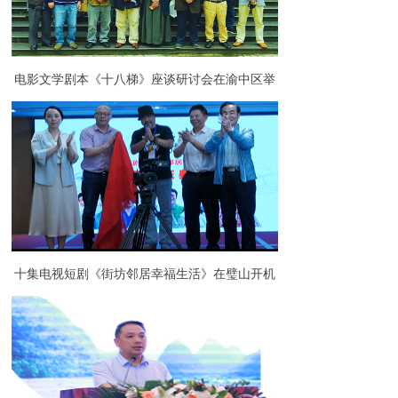
电影文学剧本《十八梯》座谈研讨会在渝中区举
行
十集电视短剧《街坊邻居幸福生活》在璧山开机