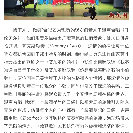
接下来，“微笑”合唱团为现场的观众们带来了混声合唱《呼
伦贝尔》，他们用音乐描绘出广袤草原的壮丽景象，使人仿佛身
临其境。萨克斯独奏《Memory of you》，深情的旋律让每一位
听众都仿佛回到了那个特别的时刻。维也纳古典乐派作曲家莫扎
特最杰出的歌剧之一《费加罗的婚礼》中凯鲁比诺咏叹调《我不
知道自己干了什么》及费加罗咏叹调《你想要跳舞吗？我的小伯
爵》，两位同学完美诠释了人物的性格和内心情绪，那深情的旋
律轻轻拨动着每一位观众的心弦，同时也引发了深深的共鸣。二
重唱《美丽的神话》将观众带入了一个充满奇幻和神秘的世界。
混声合唱《我有一个装满星星的口袋》以那梦幻的旋律引人陷入
无尽的遐想，仿佛每个人的心中都有一个装满梦想的口袋。男声
四重唱《鹿be free》以其独特的节奏和动感的旋律，为现场带来
了无限的活力。《敕勒歌》以其雄浑有力的旋律和深情的歌词，