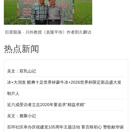
巨星陨落 · 川外教授《袁隆平传》作者郭久麟访
热点新闻
谈录
吴文：双乳山记
冰+大润发 酷爽十足世界杯蒙牛冰+2026世界杯限定新品盛大发
布
制片人
近六成受访者立志2020年要追求“精益求精”
吴文：雅聚小记
百环社区举办庆祝建党105周年主题活动 誓言映初心 赞歌献华诞