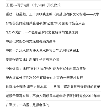
王 雨---写于电影《十八梯》开机仪式
重磅！赵晏彪、王十月联袂主编《跨越山海的文化相遇——汉学
家眼中的中国》正式出版发行
好爸爸品牌陈丽萍受邀参加“公益”陈光原创作品音乐会
“LOMO柒”：一个摄影品牌的文化解读与发展之路
中建七局四公司志愿服务助力高考
中国十九冶承建万盛天星水库项目导流洞顺利完工
疫情报道实践让新闻学子更有主心骨
中国银联：践行“支付为民”理念 奋力书写金融惠农答卷
纪念红军长征胜利90年宣讲会在北京通州宋庄村举行
钩沉禅史遗珍 坚守史德本真——从张川耀发掘慈云寺荼毗的贡献
说开去
老骥千里再奋蹄，不负夕阳硕果丰老年诗书画影研究会2019年年
会在渝北区会议中心举行
在重庆，一场雪，是很奢侈的。