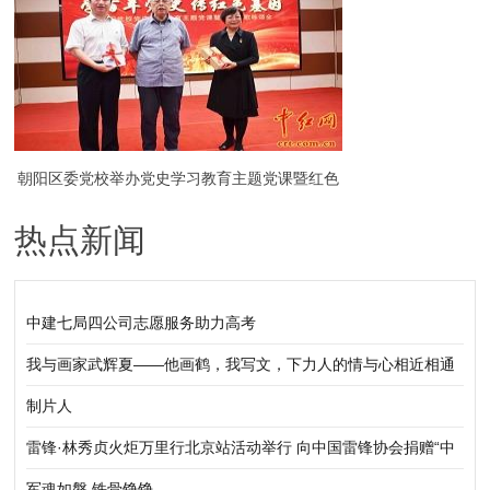
朝阳区委党校举办党史学习教育主题党课暨红色
热点新闻
诗歌咏颂会（组图）
中建七局四公司志愿服务助力高考
我与画家武辉夏——他画鹤，我写文，下力人的情与心相近相通
制片人
雷锋·林秀贞火炬万里行北京站活动举行 向中国雷锋协会捐赠“中
华五福吉神”作品
军魂如磐 铁骨铮铮