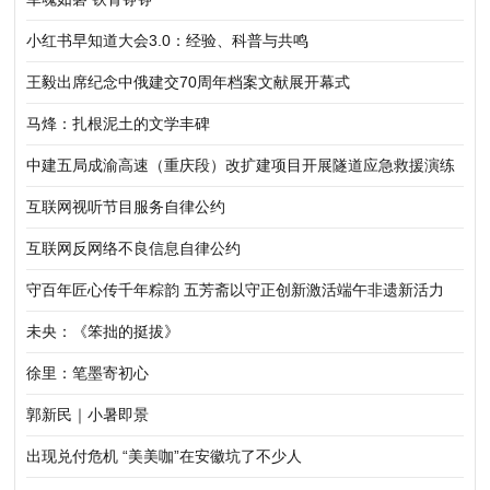
小红书早知道大会3.0：经验、科普与共鸣
王毅出席纪念中俄建交70周年档案文献展开幕式
马烽：扎根泥土的文学丰碑
中建五局成渝高速（重庆段）改扩建项目开展隧道应急救援演练
互联网视听节目服务自律公约
互联网反网络不良信息自律公约
守百年匠心传千年粽韵 五芳斋以守正创新激活端午非遗新活力
未央：《笨拙的挺拔》
徐里：笔墨寄初心
郭新民｜小暑即景
出现兑付危机 “美美咖”在安徽坑了不少人