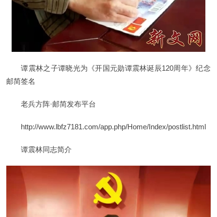
谭震林之子谭晓光为《开国元勋谭震林诞辰120周年》纪念
邮简签名
老兵方阵·邮简发布平台
http://www.lbfz7181.com/app.php/Home/Index/postlist.html
谭震林同志简介