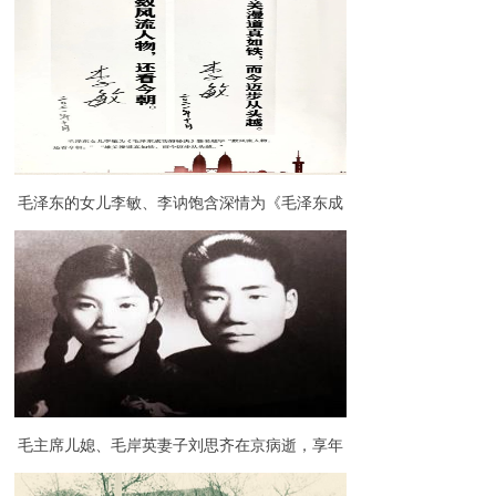
毛泽东的女儿李敏、李讷饱含深情为《毛泽东成
功的秘诀》一书题字
毛主席儿媳、毛岸英妻子刘思齐在京病逝，享年