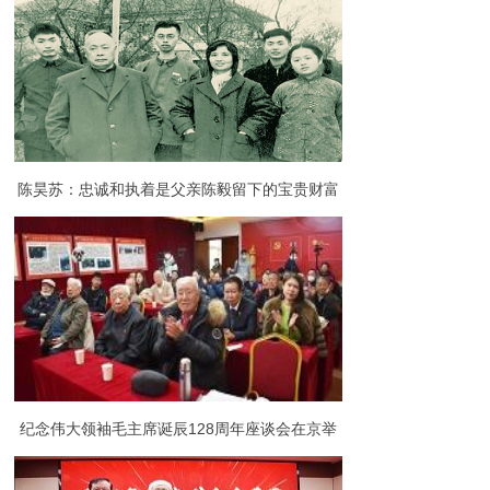
92岁
陈昊苏：忠诚和执着是父亲陈毅留下的宝贵财富
纪念伟大领袖毛主席诞辰128周年座谈会在京举
行