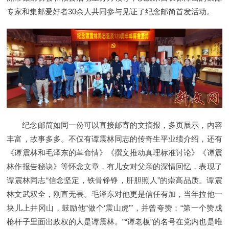
专家和集邮爱好者30余人共同参与见证了纪念邮简首发活动。
纪念邮简如同一份可以直接邮寄的文摘报，多页展示，内容
丰富，故事多多。不仅有谭震林同志的传奇生平业绩介绍，还有
《谭震林和毛泽东的革命情》《撰文推动真理标准讨论》《谭震
林作报告秘诀》等怀念文章，有儿女对父亲的深情回忆，表现了
谭震林同志“信念坚定，铁骨铮铮，肝胆照人”的崇高品质。谭震
林文武双全，刚直无畏。毛泽东对他更是信任有加，当年拉他一
块儿上井冈山，鼓励他“做个‘震山虎’”，并曾夸赞：“第一个赞成
枪杆子里面出政权的人是谭震林。”“谭老板”的名号在党内也是唯