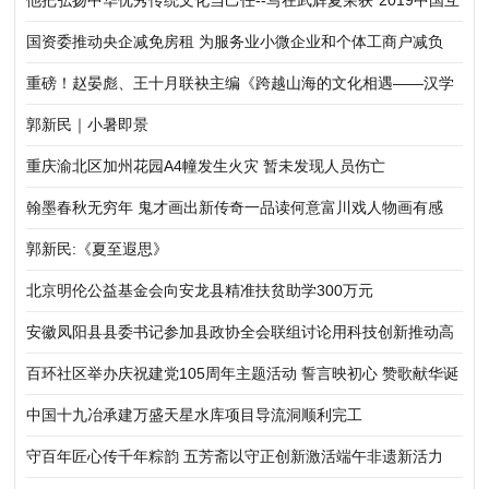
他把弘扬中华优秀传统文化当己任--写在武辉夏荣获“2019中国互
联网书画艺术功勋人物”时
国资委推动央企减免房租 为服务业小微企业和个体工商户减负
重磅！赵晏彪、王十月联袂主编《跨越山海的文化相遇——汉学
家眼中的中国》正式出版发行
郭新民｜小暑即景
重庆渝北区加州花园A4幢发生火灾 暂未发现人员伤亡
翰墨春秋无穷年 鬼才画出新传奇一品读何意富川戏人物画有感
郭新民:《夏至遐思》
北京明伦公益基金会向安龙县精准扶贫助学300万元
安徽凤阳县县委书记参加县政协全会联组讨论用科技创新推动高
质量发展
百环社区举办庆祝建党105周年主题活动 誓言映初心 赞歌献华诞
中国十九冶承建万盛天星水库项目导流洞顺利完工
守百年匠心传千年粽韵 五芳斋以守正创新激活端午非遗新活力