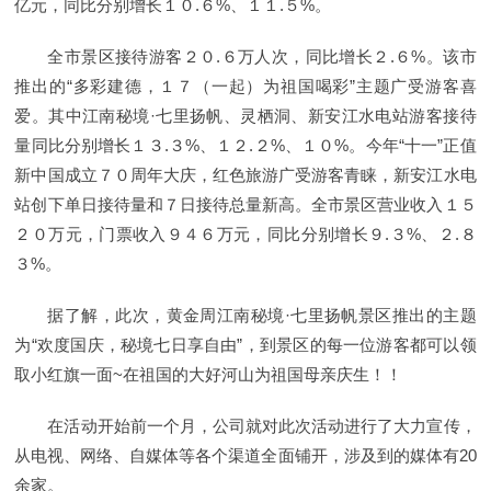
亿元，同比分别增长１０.６%、１１.５%。
全市景区接待游客２０.６万人次，同比增长２.６%。该市
推出的“多彩建德，１７（一起）为祖国喝彩”主题广受游客喜
爱。其中江南秘境·七里扬帆、灵栖洞、新安江水电站游客接待
量同比分别增长１３.３%、１２.２%、１０%。今年“十一”正值
新中国成立７０周年大庆，红色旅游广受游客青睐，新安江水电
站创下单日接待量和７日接待总量新高。全市景区营业收入１５
２０万元，门票收入９４６万元，同比分别增长９.３%、２.８
３%。
据了解，此次，黄金周江南秘境·七里扬帆景区推出的主题
为“欢度国庆，秘境七日享自由”，到景区的每一位游客都可以领
取小红旗一面~在祖国的大好河山为祖国母亲庆生！！
在活动开始前一个月，公司就对此次活动进行了大力宣传，
从电视、网络、自媒体等各个渠道全面铺开，涉及到的媒体有20
余家。