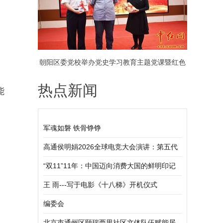
朝阳区委党校举办党史学习教育主题党课暨红色
热点新闻
诗歌咏颂会（组图）
能
。
军魂如磐 铁骨铮铮
高通侯明娟2026全球电竞大会演讲：第五代
骁龙8至尊版引领移动电竞迈向职业化、标准
“双11”11年：中国迈向消费大国的鲜明印记
化新阶段
王 雨---写于电影《十八梯》开机仪式
编委会
北京市通州区颐瑞西里社区文体队伍赋能居