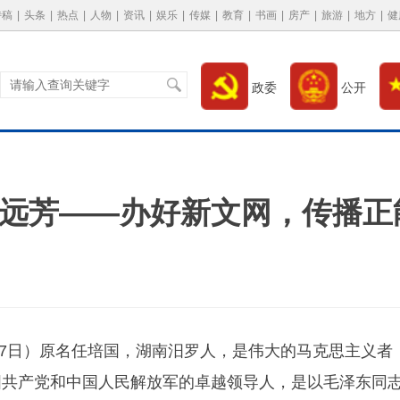
特稿
|
头条
|
热点
|
人物
|
资讯
|
娱乐
|
传媒
|
教育
|
书画
|
房产
|
旅游
|
地方
|
健
政委
公开
远芳——办好新文网，传播正
10月27日）原名任培国，湖南汨罗人，是伟大的马克思主义者
国共产党和中国人民解放军的卓越领导人，是以毛泽东同