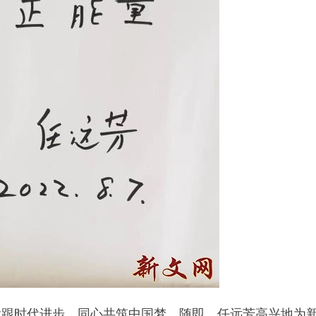
紧跟时代进步，同心共筑中国梦。随即，任远芳高兴地为