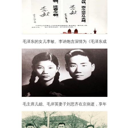
毛泽东的女儿李敏、李讷饱含深情为《毛泽东成
功的秘诀》一书题字
毛主席儿媳、毛岸英妻子刘思齐在京病逝，享年
92岁