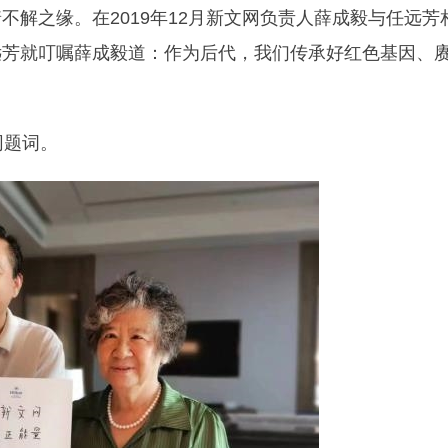
解之缘。在2019年12月新文网负责人薛成毅与任远芳
远芳就叮嘱薛成毅道：作为后代，我们传承好红色基因、
网题词。