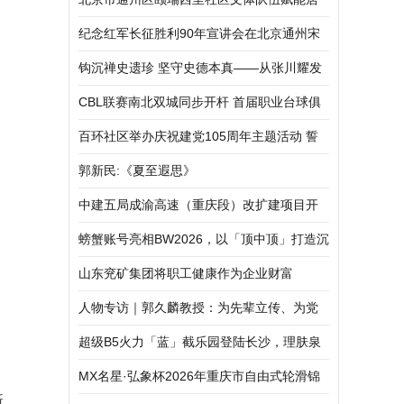
民生活
纪念红军长征胜利90年宣讲会在北京通州宋
庄村举行
钩沉禅史遗珍 坚守史德本真——从张川耀发
掘慈云寺荼毗的贡献说开去
CBL联赛南北双城同步开杆 首届职业台球俱
乐部联赛正式启幕
百环社区举办庆祝建党105周年主题活动 誓
言映初心 赞歌献华诞
郭新民:《夏至遐思》
中建五局成渝高速（重庆段）改扩建项目开
展隧道应急救援演练
螃蟹账号亮相BW2026，以「顶中顶」打造沉
浸式玩家互动体验
山东兖矿集团将职工健康作为企业财富
人物专访｜郭久麟教授：为先辈立传、为党
旗增辉
超级B5火力「蓝」截乐园登陆长沙，理肤泉
超级B5精华 速灭火气，不闹皮气
MX名星·弘象杯2026年重庆市自由式轮滑锦
新