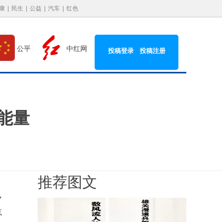
康
|
民生
|
公益
|
汽车
|
红色
中红网
公平
投稿登录
投稿注册
能量
推荐图文
，
志