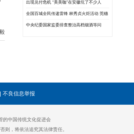
标赛暨“弘象杯”重庆市轮滑公开赛（铜梁站）
出现兑付危机 “美美咖”在安徽坑了不少人
圆满落幕
全国百城全民传递雷锋 林秀贞火炬活动 莞穗
深珠四城联动举行
中央纪委国家监委排查整治高档烟酒等问
毅
题：处理4217人
|
不良信息举报
管的中国传统文化促进会
网”否则，将依法追究其法律责任。