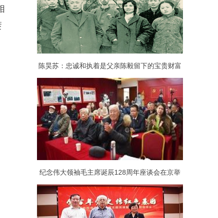
相
赓
陈昊苏：忠诚和执着是父亲陈毅留下的宝贵财富
纪念伟大领袖毛主席诞辰128周年座谈会在京举
行